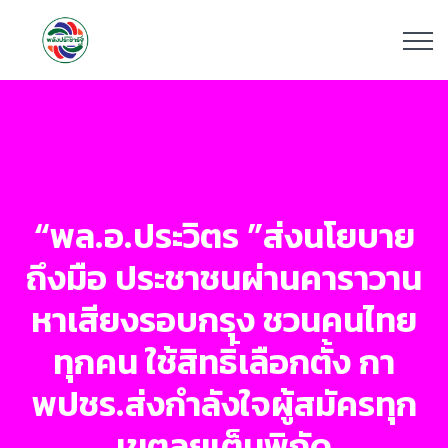
“พล.อ.ประวิตร ”ส่งนโยบาย
ถึงมือ ประชาชนผ่านคาราวาน
หาเสียงรอบกรุง ชวนคนไทย
ทุกคน ใช้สิทธิ์เลือกตั้ง กา
พปชร.ส่งกำลังใจผู้สมัครทุก
เขตลุยเต็มพิกัด