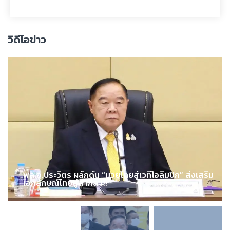
วิดีโอข่าว
พล.อ.ประวิตร ผลักดัน “มวยไทยสู่เวทีโอลิมปิก” ส่งเสริม
เอกลักษณ์ไทยสู่สากล !!!