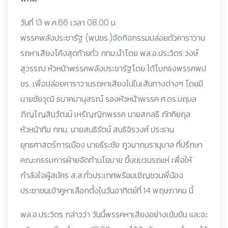
วันที่ 13 พ.ค.66 เวลา 08.00 น
พรรคพลังประชารัฐ (พปชร.)จัดกิจกรรมปล่อยตัวคาราวาน
รถหาเสียงโค้งสุดท้ายทั่ว กทม.นำโดย พล.อ.ประวิตร วงษ์
สุวรรณ หัวหน้าพรรคพลังประชารัฐโดย ได้โบกธงพรรคพป
ชร. เพื่อปล่อยคาราวานรถหาเสียงไปในเส้นทางต่างๆ โดยมี
นายชัยวุฒิ ธนาคมานุสรณ์ รองหัวหน้าพรรค ศ.ดร.นฤมล
ภิญโญสินวัฒน์ เหรัญญิกพรรค นายสกลธี ภัททิยกุล
หัวหน้าทีม กทม. นายสนธิรัตน์ สนธิจิรวงศ์ ประธาน
ยุทธศาสตร์การเมือง นายธีระชัย ภูวนาถนรานุบาล ที่ปรึกษา
คณะกรรมการฝ่ายจัดทำนโยบาย ขึ้นขบวนรถแห่ เพื่อให้
กำลังใจผู้สมัคร ส.ส.ทั่วประเทศพร้อมเชิญชวนพี่น้อง
ประชาชนเข้าคูหาเลือกตั้งในวันอาทิตย์ที่ 14 พฤษภาคม นี้
พล.อ.ประวิตร กล่าวว่า วันนี้พรรคหาเสียงอย่างเข้มข้น และจะ