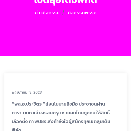
ข่าวกิจกรรม
กิจกรรมพรรค
พฤษภาคม 13, 2023
“พล.อ.ประวิตร ”ส่งนโยบายถึงมือ ประชาชนผ่าน
คาราวานหาเสียงรอบกรุง ชวนคนไทยทุกคน ใช้สิทธิ์
เลือกตั้ง กา พปชร.ส่งกำลังใจผู้สมัครทุกเขตลุยเต็ม
พิกัด