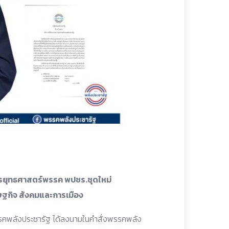
รยุทธศาสตร์พรรค พปชร.ชุดใหม่
ฐกิจ สังคมและการเมือง
พรรคพลังประชารัฐ ได้ลงนามในคำสั่งพรรคพลัง