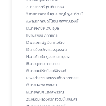
7.นางสาวตรีนุช เทียนทอง
8.ศาสตราจารย์นฤมล ภิญโญสินวัฒน์
9.พลเอกกฤษณ์โยธิน ศศิพัฒนวงษ์
10.นายอภิชัย เตชะอุบล
11.นายสกลธี ภัททิยกุล
12.พลเอกณัฐ อินทรเจริญ
13.นายมิ่งขวัญ แสงสุวรรณ์
14.นายธีระชัย ภูวนาถนรานุบาล
15.นายอุตตม สาวนายน
16.นายสนธิรัตน์ สนธิจิรวงศ์
17.พลตำรวจเอกธรรมศักดิ์ วิชชารยะ
18.นายนพดล พลเสน
19.นายคณิศ แสงสุพรรณ
20.หม่อมหลวงกรกสิวัฒน์ เกษมศรี