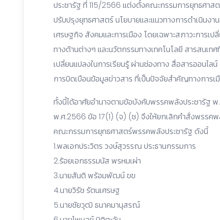
ประชารัฐ ที่ 115/2566 แต่งตั้งคณะกรรมการยุทธศาสต
ปรับปรุงยุทธศาสตร์ นโยบายและแนวทางการดำเนินง
เศรษฐกิจ สังคมและการเมือง โดยเฉพาะสภาวะการเปลี่ยนแ
ทางด้านต่างๆ และนวัตกรรมทางเทคโนโลยี สารสนเทศท
เปลี่ยนแปลงในการเรียนรู้ ผ่านช่องทาง สื่อสารออนไล
การบิดเบือนข้อมูลข่าวสาร ที่เป็นปัจจัยสำคัญทางการเม
ทั้งนี้ได้อาศัยอำนาจตามข้อบังคับพรรคพลังประชารัฐ พ.ศ.
พ.ศ.2566 ข้อ 17(1) (จ) (ช) จึงให้ยกเลิกคำสั่งพรรคพ
คณะกรรมการยุทธศาสตร์พรรคพลังประชารัฐ ดังนี้
1.พลเอกประวิตร วงษ์สุวรรณ ประธานกรรมการ
2.ร้อยเอกธรรมนัส พรหมเผ่า
3.นายสันติ พร้อมพัฒน์ ฃฃ
4.นายวิรัช รัตนเศรษฐ
5.นายชัยวุฒิ ธนาคมานุสรณ์
6.นายไพบูลย์ นิติตะวัน