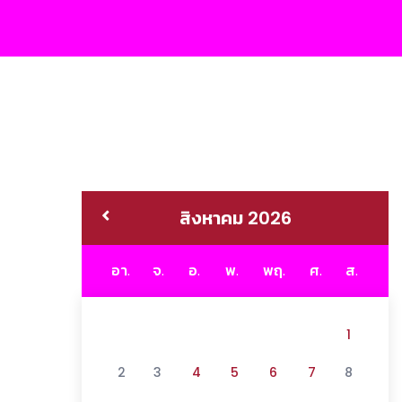
สิงหาคม 2026
อา.
จ.
อ.
พ.
พฤ.
ศ.
ส.
1
2
3
4
5
6
7
8