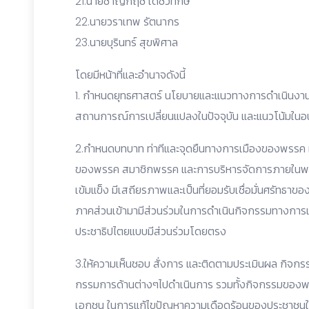
21.นายชาญกฤช เดชวิทักษ์
22.นายวราเทพ รัตนากร
23.นายบุรินทร์ สุขพิศาล
โดยมีหน้าที่และอำนาจดังนี้
1. กำหนดยุทธศาสตร์ นโยบายและแนวทางการดำเนินงา
สถานการณ์การเปลี่ยนแปลงในปัจจุบัน และแนวโน้มใ
2.กำหนดบทบาท ท่าทีและจุดยืนทางการเมืองของพรร
ของพรรค สมาชิกพรรค และการบริหารจัดการภายในพรรค 
เข้มแข็ง มีเสถียรภาพและเป็นที่ยอมรับเชื่อมั่นศรัท
ภาคส่วนเข้ามามีส่วนร่วมในการดำเนินกิจกรรมทางการเ
ประชาธิปไตยแบบมีส่วนร่วมโดยตรง
3.ให้ความเห็นชอบ สั่งการ และติดตามประเมินผล กิจ
กรรมการด้านต่างๆไปดำเนินการ รวมทั้งกิจกรรมของพ
เอกชน ในการแก้ไขปัญหาความเดือดร้อนของประชาชนใน