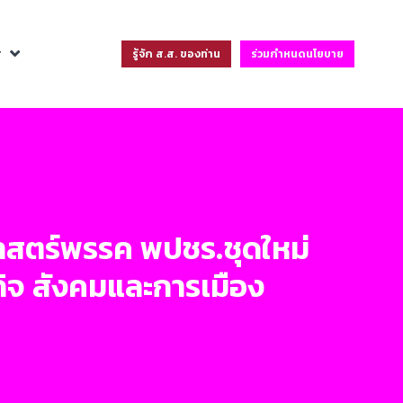
ฐ
รู้จัก ส.ส. ของท่าน
ร่วมกำหนดนโยบาย
าสตร์พรรค พปชร.ชุดใหม่
จ สังคมและการเมือง