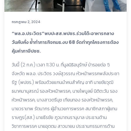
กรกฎาคม 2, 2024
“พล.อ.ประวิตร”พบปะสส.พปชร.ร่วมโต๊ะอาหารกลาง
วันคับคั่ง ย้ำทำภารกิจกมธ.งบ 68 จัดทำทุกโครงการต้อง
คุ้มค่าภาษีปชช.
วันนี้ (2 ก.ค.) เวลา 11.30 น. ที่มูลนิธิอนุรักษ์ ป่ารอยต่อ 5
จังหวัด พล.อ. ประวิตร วงษ์สุวรรณ หัวหน้าพรรคพลังประชา
รัฐ (พปชร.) พร้อมด้วยแกนนำคนสำคัญ อาทิ นายชัยวุฒิ
ธนาคมานุสรณ์ รองหัวหน้าพรรค, นายไพบูลย์ นิติตะวัน รอง
หัวหน้าพรรค, นางสาวตรีนุช เทียนทอง รองหัวหน้าพรรค,
นายวราเทพ รัตนากร ผู้อำนวยการพรรค สมาชิกสภาผู้แทน
ราษฎร(สส.) นายธีรชัย ภูวนาถนรานุบาล ประธานด้าน
วิชาการพรรค นายอุตตม สาวนายน ประธานกรรมการด้าน