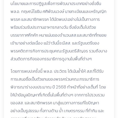
นโยบายและการปฏิรูปเพื่อการพัฒนาประเทศอย่างยั่งยืน
พล.อ. กฤษณ์โยธิน ศศิพัฒนวงษ์ นายทะเบียนและเหรัญญิก
พรรค และสมาชิกพรรค ได้นัดพบปะอย่างไม่เป็นทางการ
พร้อมร่วมรับประทานอาหารกลางวัน ซึ่งยังเต็มไปด้วย
บรรยากาศคึกคัก หนาแน่นของจำนวนสส.และสมาชิกที่ทยอย
เข้ามาอย่างต่อเนื่อง แม้ว่าวันนี้จะมีสส. และรัฐมนตรีของ
พรรคติดภารกิจการประชุมคณะรัฐมนตรีสัญจร รวมถึงบาง
ส่วนติดภารกิจของกรรมาธิการดูงานในพื้นที่ต่างๆ
โดยการพบปะครั้งนี้ พล.อ. ประวิตร ได้เน้นย้ำให้ สส.ที่ได้รับ
การเสนอชื่อเป็นตัวแทนของพรรคร่วมคณะกรรมาธิการ
พิจารณาร่างงบประมาณ ปี 2568 ทำหน้าที่อย่างเต็มที่ โดย
ให้นำข้อมูลปัญหาที่เกิดขึ้นในพื้นที่ต่างๆ จากการไปรวบรวม
ของสส. และสมาชิกพรรค มาสู่​แนวทางการแก้ไขปัญหา
อย่างเป็นรูปธรรม ทั้งทางด้าน น้ำ เกษตรกรรม ที่ทำกิน และ