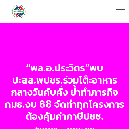
“พล.อ.ประวิตร”พบ
ปะสส.พปชร.ร่วมโต๊ะอาหาร
กลางวันคับคั่ง ย้ำทำภารกิจ
กมธ.งบ 68 จัดทำทุกโครงการ
ต้องคุ้มค่าภาษีปชช.