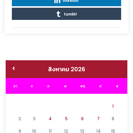
linkedin
tumblr
สิงหาคม 2026
อา.
จ.
อ.
พ.
พฤ.
ศ.
ส.
1
2
3
4
5
6
7
8
9
10
11
12
13
14
15