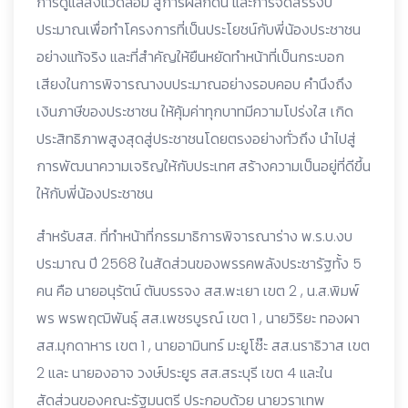
การดูแลสิ่งแวดล้อม สู่การผลักดัน และการจัดสรรงบ
ประมาณเพื่อทำโครงการที่เป็นประโยชน์กับพี่น้องประชาชน
อย่างแท้จริง และที่สำคัญให้ยืนหยัดทำหน้าที่เป็นกระบอก
เสียงในการพิจารณางบประมาณอย่างรอบคอบ คำนึงถึง
เงินภาษีของประชาชน ให้คุ้มค่าทุกบาทมีความโปร่งใส เกิด
ประสิทธิภาพสูงสุดสู่ประชาชนโดยตรงอย่างทั่วถึง นำไปสู่
การพัฒนาความเจริญให้กับประเทศ สร้างความเป็นอยู่ที่ดีขึ้น
ให้กับพี่น้องประชาชน
สำหรับสส. ที่ทำหน้าที่กรรมาธิการพิจารณาร่าง พ.ร.บ.งบ
ประมาณ ปี 2568 ในสัดส่วนของพรรคพลังประชารัฐทั้ง 5
คน คือ นายอนุรัตน์ ตันบรรจง สส.พะเยา เขต 2 , น.ส.พิมพ์
พร พรพฤฒิพันธุ์ สส.เพชรบูรณ์ เขต 1 , นายวิริยะ ทองผา
สส.มุกดาหาร เขต 1 , นายอามินทร์ มะยูโซ๊ะ สส.นราธิวาส เขต
2 และ นายองอาจ วงษ์ประยูร สส.สระบุรี เขต 4 และใน
สัดส่วนของคณะรัฐมนตรี ประกอบด้วย นายวราเทพ