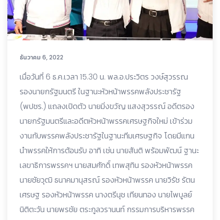
ธันวาคม 6, 2022
เมื่อวันที่ 6 ธ.ค.เวลา 15.30 น. พล.อ.ประวิตร วงษ์สุวรรณ
รองนายกรัฐมนตรี ในฐานะหัวหน้าพรรคพลังประชารัฐ
(พปชร.) แถลงเปิดตัว นายมิ่งขวัญ แสงสุวรรณ์ อดีตรอง
นายกรัฐมนตรีและอดีตหัวหน้าพรรคเศรษฐกิจใหม่ เข้าร่วม
งานกับพรรคพลังประชารัฐในฐานะทีมเศรษฐกิจ โดยมีแกน
นำพรรคให้การต้อนรับ อาทิ เช่น นายสันติ พร้อมพัฒน์ ฐานะ
เลขาธิการพรรคฯ นายสมศักดิ์ เทพสุทิน รองหัวหน้าพรรค
นายชัยวุฒิ ธนาคมานุสรณ์ รองหัวหน้าพรรค นายวิรัช รัตน
เศรษฐ รองหัวหน้าพรรค นางตรีนุช เทียนทอง นายไพบูลย์
นิติตะวัน นายพรชัย ตระกูลวรานนท์ กรรมการบริหารพรรค