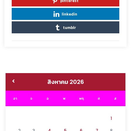
pinterest
linkedin
tumblr
สิงหาคม 2026
อา.
จ.
อ.
พ.
พฤ.
ศ.
ส.
1
2
3
4
5
6
7
8