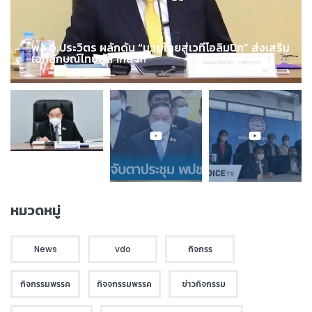
พล.อ.ประวิตร ผลักดัน “มวยไทยสู่เวทีโอลิมปิก” ส่งเสริม
เอกลักษณ์ไทยสู่สากล !!!
หมวดหมู่
News
vdo
กิจกรร
กิจกรรมพรรค
กิจจกรรมพรรค
ข่าวกิจกรรม