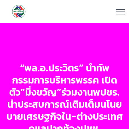
“พล.อ.ประวิตร” นำทัพ
กรรมการบริหารพรรค เปิด
ตัว”มิ่งขวัญ”ร่วมงานพปชร.
นำประสบการณ์เติมเต็มนโนย
บายเศรษฐกิจใน-ต่างประเทศ
ดูแลปากท้องปชช.