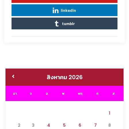
linkedin
tumblr
สิงหาคม 2026
อา.
จ.
อ.
พ.
พฤ.
ศ.
ส.
1
2
3
4
5
6
7
8