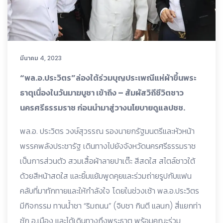
มีนาคม 4, 2023
“พล.อ.ประวิตร”ล่องใต้ร่วมบุญประเพณีแห่ผ้าขึ้นพระ
ธาตุเนื่องในวันมาฆบูชา เข้าถึง – สัมผัสวิถีชีวิตชาว
นครศรีธรรมราช ก่อนนำมาสู่วางนโยบายดูแลปชช.
พล.อ. ประวิตร วงษ์สุวรรณ รองนายกรัฐมนตรีและหัวหน้า
พรรคพลังประชารัฐ เดินทางไปยังจังหวัดนครศรีธรรมราช
เป็นการส่วนตัว สวมเสื้อผ้าลายปาเต๊ะ สีสดใส สไตล์ชาวใต้
ด้วยสีหน้าสดใส และยิ้มแย้มพูดคุยและร่วมถ่ายรูปกับแฟน
คลับที่มาทักทายและให้กำลังใจ โดยในช่วงเช้า พล.อ.ประวิตร
มีกิจกรรม ทานน้ำชา “ริมถนน” (จิบชา กินตี แลนก) สี่แยกท่า
ซัก อ.เมือง และได้เดินทางถึงพระธาตุ พร้อมคณะร่วม