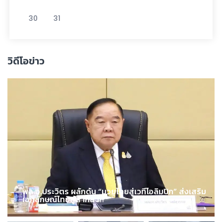
30
31
วิดีโอข่าว
พล.อ.ประวิตร ผลักดัน “มวยไทยสู่เวทีโอลิมปิก” ส่งเสริม
เอกลักษณ์ไทยสู่สากล !!!