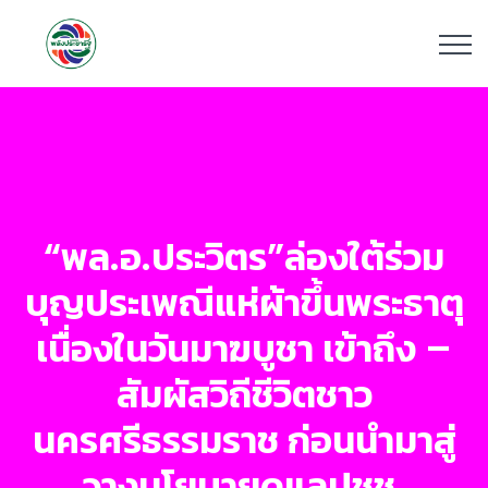
“พล.อ.ประวิตร”ล่องใต้ร่วม
บุญประเพณีแห่ผ้าขึ้นพระธาตุ
เนื่องในวันมาฆบูชา เข้าถึง –
สัมผัสวิถีชีวิตชาว
นครศรีธรรมราช ก่อนนำมาสู่
วางนโยบายดูแลปชช.