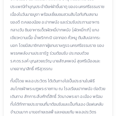
ประเพณีทำบุญประจำปีแห่ผ้าขึ้นธาตุ ของจ.นครศรีธรรมราช
เนื่องในวันมาฆบูชา พร้อมเยี่ยมชมสวนส้มโอทับทิมสยาม
ของดี ต.คลองน้อย อ.ปากพนัง และร่วมรับประทานอาหาร
กลางวัน ชิมอาหารเด็ดผัดหมี่ปากพนัง (ผัดหมี่กะทิ) แกง
เขียวหวานเนื้อ น้ำพริกกะปิ ปลาทอด คั่วหมู ต้มส้มปลากระ
บอก โดยมีสมาชิกสภาผู้แทนราษฎรจ.นครศรีธรรมราช ของ
พรรคพลังงานประชารัฐ ร่วมต้อนรับ ประกอบด้วย
ร.ศ.ดร.รงค์ บุญสวยขวัญ นายสัณหพจน์ สุขศรีเมืองและ
นายอาญาสิทธิ์ ศรีสุวรรณ
ทั้งนี้โดย พล.อ.ประวิตร ได้เดินทางไปเป็นประธานในพิธี
สมโภชผ้าพระบฎพระราชทาน ณ โรงเรียนปากพนัง ต่อด้วย
เดินทาง สักการะสิ่งศักดิ์สิทธิ์ วัดนางพระยา อ.เมือง พร้อม
ทั้งได้ทักทายประชาชนที่มาต้อนรับและเป็นกันเอง มีแฟนคลับ
จำนวนมาก มาขอถ่ายเซลฟี่ และหอมแก้ม พล.อประวิตร