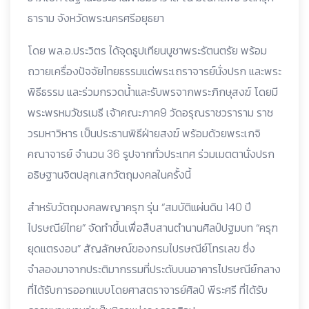
ธาราม จังหวัดพระนครศรีอยุธยา
โดย พล.อ.ประวิตร ได้จุดธูปเทียนบูชาพระรัตนตรัย พร้อม
ถวายเครื่องปัจจัยไทยธรรมแด่พระเถราจารย์นั่งปรก และพระ
พิธีธรรม และร่วมกรวดน้ำและรับพรจากพระภิกษุสงฆ์ โดยมี
พระพรหมวัชรเมธี เจ้าคณะภาค9 วัดอรุณราชวราราม ราช
วรมหาวิหาร เป็นประธานพิธีฝ่ายสงฆ์ พร้อมด้วยพระเกจิ
คณาจารย์ จำนวน 36 รูปจากทั่วประเทศ ร่วมเมตตานั่งปรก
อธิษฐานจิตปลุกเสกวัตถุมงคลในครั้งนี้
สำหรับวัตถุมงคลพญาครุฑ รุ่น “สมบัติแผ่นดิน 140 ปี
ไปรษณีย์ไทย” จัดทำขึ้นเพื่อสืบสานตำนานศิลป์ปฐมบท “ครุฑ
ยุดแตรงอน” สัญลักษณ์ของกรมไปรษณีย์โทรเลข ซึ่ง
จำลองมาจากประติมากรรมที่ประดับบนอาคารไปรษณีย์กลาง
ที่ได้รับการออกแบบโดยศาสตราจารย์ศิลป์ พีระศรี ที่ได้รับ