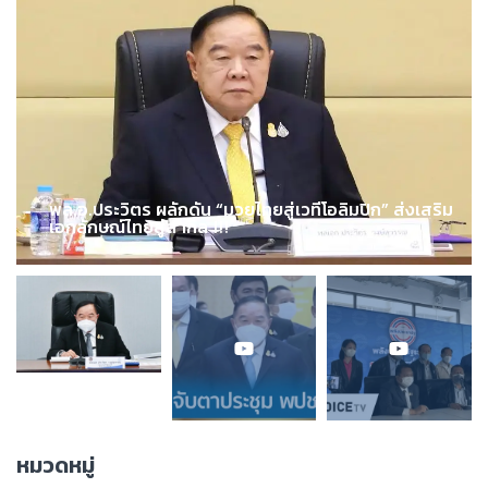
พล.อ.ประวิตร ผลักดัน “มวยไทยสู่เวทีโอลิมปิก” ส่งเสริม
เอกลักษณ์ไทยสู่สากล !!!
หมวดหมู่