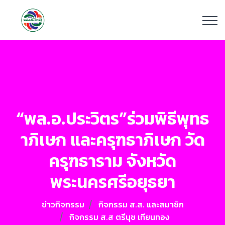
“พล.อ.ประวิตร”ร่วมพิธีพุทธ
าภิเษก และครุฑธาภิเษก วัด
ครุฑธาราม จังหวัด
พระนครศรีอยุธยา
ข่าวกิจกรรม
กิจกรรม ส.ส. และสมาชิก
กิจกรรม ส.ส ตรีนุช เทียนทอง