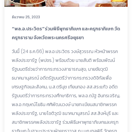
ธันวาคม 25, 2023
“พล.อ.ประวิตร”ร่วมพิธีพุทธาภิเษก และครุฑธาภิเษก วัด
ครุฑธาราม จังหวัดพระนครศรีอยุธยา
วันนี้ (24 ธ.ค.66) พล.อ.ประวิตร วงษ์สุวรรณ หัวหน้าพรรค
พลังประชารัฐ (พปชร.) พร้อมด้วย นายสันติ พร้อมพัฒน์
รัฐมนตรีช่วยว่าการกระทรวงสาธารณสุข, นายชัยวุฒิ
ธนาคมานุสรณ์ อดีตรัฐมนตรีว่าการกระทรวงดิจิทัลเพื่อ
เศรษฐกิจและสังคม, น.ส.ตรีนุช เทียนทอง สส.สระแก้ว อดีต
รัฐมนตรีว่าการกระทรวงศึกษาธิการ, พล.อ.ณัฐ อินทรเจริญ,
พล.อ.กฤษณ์โยธิน ศศิพัฒนวงษ์ นายทะเบียนสมาชิกพรรค
พลังประชารัฐ, นายโชติวุฒิ ธนาคมานุสรณ์ สส.สิงห์บุรี และ
สมาชิกพรรคพลังประชารัฐ ร่วมพิธีมหาพุทธาภิเษกและครุฑ
ธาภิเษก ในฐานะประธานฝ่ายฆราวาส ณ มณฑลพิธี วัดครุฑ