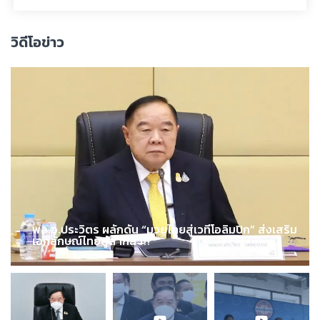
วิดีโอข่าว
พล.อ.ประวิตร ผลักดัน “มวยไทยสู่เวทีโอลิมปิก” ส่งเสริม
เอกลักษณ์ไทยสู่สากล !!!