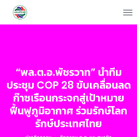
“พล.ต.อ.พัชรวาท” นำทีม
ประชุม COP 28 ขับเคลื่อนลด
ก๊าซเรือนกระจกสู่เป้าหมาย
ฟื้นฟูภูมิอากาศ ร่วมรักษ์โลก
รักษ์ประเทศไทย