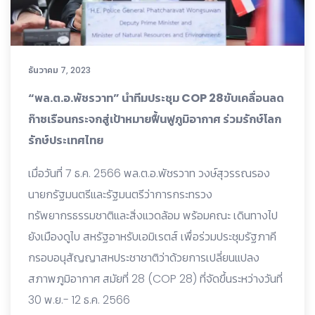
ธันวาคม 7, 2023
“พล.ต.อ.พัชรวาท” นำทีมประชุม COP 28ขับเคลื่อนลด
ก๊าซเรือนกระจกสู่เป้าหมายฟื้นฟูภูมิอากาศ ร่วมรักษ์โลก
รักษ์ประเทศไทย
เมื่อวันที่ 7 ธ.ค. 2566 พล.ต.อ.พัชรวาท วงษ์สุวรรณรอง
นายกรัฐมนตรีและรัฐมนตรีว่าการกระทรวง
ทรัพยากรธรรมชาติและสิ่งแวดล้อม พร้อมคณะ เดินทางไป
ยังเมืองดูไบ สหรัฐอาหรับเอมิเรตส์ เพื่อร่วมประชุมรัฐภาคี
กรอบอนุสัญญาสหประชาชาติว่าด้วยการเปลี่ยนแปลง
สภาพภูมิอากาศ สมัยที่ 28 (COP 28) ที่จัดขึ้นระหว่างวันที่
30 พ.ย.- 12 ธ.ค. 2566