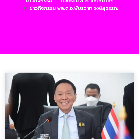
ข่าวกิจกรรม
กิจกรรม ส.ส. และสมาชิก
ข่าวกิจกรรม พล.ต.อ.พัชรวาท วงษ์สุวรรณ