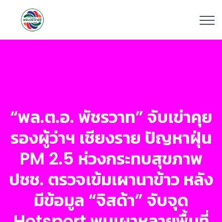
“พล.ต.อ. พัชรวาท” จับเข่าคุย
รองผู้ว่าฯ เชียงราย ปัญหาฝุ่น
PM 2.5 ห่วงกระทบสุขภาพ
ปชช. ตรวจเข้มเผานาข้าว หลัง
มีข้อมูล “จิสด้า” จับจุด
Hotsport พบเผาหลายพื้นที่