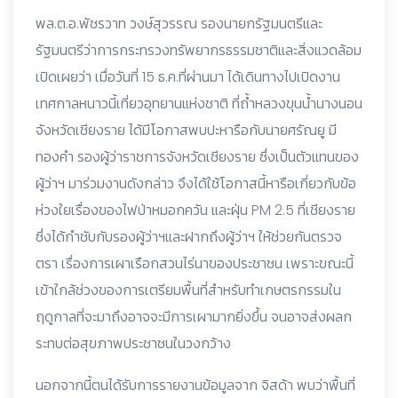
พล.ต.อ.พัชรวาท วงษ์สุวรรณ รองนายกรัฐมนตรีและ
รัฐมนตรีว่าการกระทรวงทรัพยากรธรรมชาติและสิ่งแวดล้อม
เปิดเผยว่า เมื่อวันที่ 15 ธ.ค.ที่ผ่านมา ได้เดินทางไปเปิดงาน
เทศกาลหนาวนี้เที่ยวอุทยานแห่งชาติ ที่ถ้ำหลวงขุนน้ำนางนอน
จังหวัดเชียงราย ได้มีโอกาสพบปะหารือกับนายศรัณยู มี
ทองคำ รองผู้ว่าราชการจังหวัดเชียงราย ซึ่งเป็นตัวแทนของ
ผู้ว่าฯ มาร่วมงานดังกล่าว จึงได้ใช้โอกาสนี้หารือเกี่ยวกับข้อ
ห่วงใยเรื่องของไฟป่าหมอกควัน และฝุ่น PM 2.5 ที่เชียงราย
ซึ่งได้กำชับกับรองผู้ว่าฯและฝากถึงผู้ว่าฯ ให้ช่วยกันตรวจ
ตรา เรื่องการเผาเรือกสวนไร่นาของประชาชน เพราะขณะนี้
เข้าใกล้ช่วงของการเตรียมพื้นที่สำหรับทำเกษตรกรรมใน
ฤดูกาลที่จะมาถึงอาจจะมีการเผามากยิ่งขึ้น จนอาจส่งผลก
ระทบต่อสุขภาพประชาชนในวงกว้าง
นอกจากนี้ตนได้รับการรายงานข้อมูลจาก จิสด้า พบว่าพื้นที่