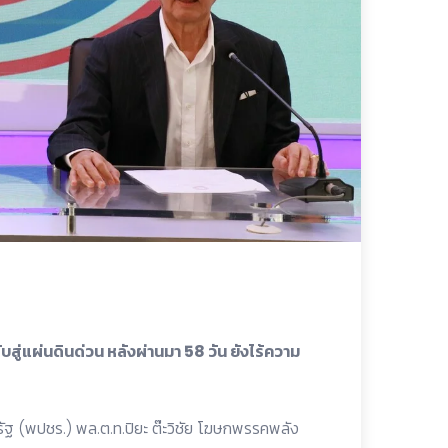
สู่แผ่นดินด่วน หลังผ่านมา 58 วัน ยังไร้ความ
ารัฐ (พปชร.) พล.ต.ท.ปิยะ ต๊ะวิชัย โฆษกพรรคพลัง