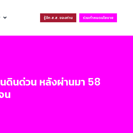
ฐ
รู้จัก ส.ส. ของท่าน
ร่วมกำหนดนโยบาย
่นดินด่วน หลังผ่านมา 58
เจน