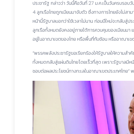
ประชารัฐ กล่าวว่า วันนี้คือวันที่ 27 ม.ค.เป็นวันครบรอบ
4 ลูกเรือไทยถูกเมียนมาจับตัว ซึ่งทางการไทยยังไม่สามาร
หน้านี้รัฐบาลบอกว่าใช้เวลาไม่นาน ก่อนปีใหม่จะกลับสู่ป
ลูกเรือทั้งหมดยังคงอยู่ภายใต้การควบคุมของเมียนมา แล
อยู่ในอาณาเขตของไทย หรือพื้นที่ทับซ้อน หรืออาณาเ
“พรรคพลังประชารัฐขอเรียกร้องให้รัฐบาลให้ความส
ทั้งหมดกลับสู่แผ่นดินไทยโดยเร็วที่สุด เพราะรัฐบาลมีห
ชอบต่อผลประโยชน์ทางทะเลในอาณาเขตประเทศไทย“ พล.