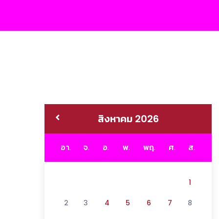
สิงหาคม 2026
อา.
จ.
อ.
พ.
พฤ.
ศ.
ส.
1
2
3
4
5
6
7
8