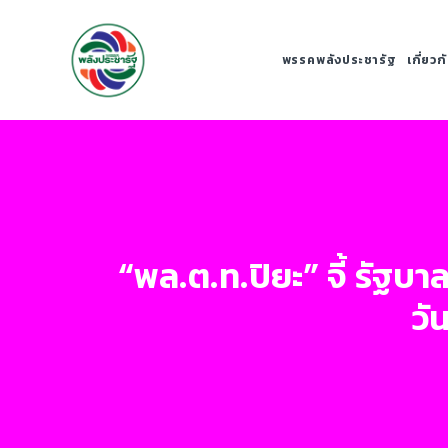
พรรคพลังประชารัฐ
เกี่ยว
“พล.ต.ท.ปิยะ” จี้ รัฐบ
วั