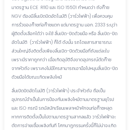
มาตรฐาน ECE R110 และ ISO 15501 กำหนดว่า ถังก๊าซ
NGV ต้องมีลิ้นเปิดปิดอัตโนมัติ (วาร์วไฟฟ้า) เพื่อควบคุม
การรั่วของก๊าซท่อก๊าซแตก แต่มาตรฐาน มอก. 2333 ระบุว่า
ผู้ติดตั้งเลือกได้ว่า จะใช้ ลิ้นเปิด-ปิดด้วยมือ หรือ ลิ้นเปิด-ปิด
อัตโนมัติ (วาร์วไฟฟ้า) ก็ได้ ดังนั้น รถโดยสารสาธารณะ
ส่วนใหญ่จึงติดตั้งเพียงลิ้นเปิด-ปิดด้วยมือที่ถังแต่ละใบ
เพราะมีราคาถูกกว่า เมื่อเกิดอุบัติจึงขาดอุปกรณ์ตัดก๊าซ
จากหัวถัง เพราะคงไม่มีใครสามารถเอามือไปหมุนลิ้นเปิด-ปิด
ด้วยมือได้ขณะเกิดเพลิงไหม้
ลิ้นเปิดปิดอัตโนมัติ (วาร์วไฟฟ้า) ประจำหัวถัง ถือเป็น
อุปกรณ์จำเป็นในการป้องกันเพลิงไหม้ตามมาตรฐานยุโรป
และ ISO กรณี รถบัสนักเรียนเพลาหน้าหักจนท่อก๊าซหลุด
หากการติดตั้งเป็นไปตามมาตรฐานสากลแล้ว วาร์วไฟฟ้าจะ
ตัดการจ่ายเชื้อเพลิงทันที โศกนาฏกรรมครั้งนี้ก็ไม่น่าจะเกิด