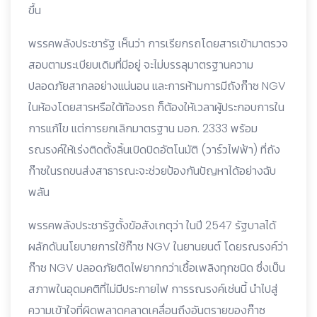
ขึ้น
พรรคพลังประชารัฐ เห็นว่า การเรียกรถโดยสารเข้ามาตรวจ
สอบตามระเบียบเดิมที่มีอยู่ จะไม่บรรลุมาตรฐานความ
ปลอดภัยสากลอย่างแน่นอน และการห้ามการมีถังก๊าซ NGV
ในห้องโดยสารหรือใต้ท้องรถ ก็ต้องให้เวลาผู้ประกอบการใน
การแก้ไข แต่การยกเลิกมาตรฐาน มอก. 2333 พร้อม
รณรงค์ให้เร่งติดตั้งลิ้นเปิดปิดอัตโนมัติ (วาร์วไฟฟ้า) ที่ถัง
ก๊าซในรถขนส่งสาธารณะจะช่วยป้องกันปัญหาได้อย่างฉับ
พลัน
พรรคพลังประชารัฐตั้งข้อสังเกตุว่า ในปี 2547 รัฐบาลได้
ผลักดันนโยบายการใช้ก๊าซ NGV ในยานยนต์ โดยรณรงค์ว่า
ก๊าซ NGV ปลอดภัยติดไฟยากกว่าเชื้อเพลิงทุกชนิด ซึ่งเป็น
สภาพในอุดมคติที่ไม่มีประกายไฟ การรณรงค์เช่นนี้ นำไปสู่
ความเข้าใจที่ผิดพลาดคลาดเคลื่อนถึงอันตรายของก๊าซ