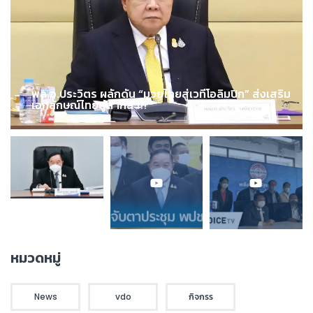
พล.อ.ประวิตร ผลักดัน “มวยไทยสู่เวทีโอลิมปิก” ส่งเสริม
เอกลักษณ์ไทยสู่สากล !!!
หมวดหมู่
News
vdo
กิจกรร