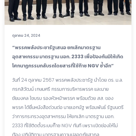
ตุลาคม 24, 2024
“พรรคพลังประชารัฐเสนอ ยกเลิกมาตรฐาน
อุตสาหกรรม มาตรฐาน มอก. 2333 เพื่อป้องกันมิให้เกิด
โศกนาฏกรรมกลับรถโดยสารที่ใช้ก๊าซ NGV ซ้ำอีก”
วันที่ 24 ตุลาคม 2567 พรรคพลังประชารัฐ นำโดย ดร. ม.ล.
กรกสิวัฒน์ เกษมศรี กรรมการบริหารพรรค และนาย
ชัยมงคล ไชบรบ รองหัวหน้าพรรค พร้อมด้วย สส. ของ
พรรค ได้ยื่นหนังสือด่วนต่อ นายเอกนัฐ พร้อมพันธ์ รัฐมนตรี
ว่าการกระทรวงอุตสาหกรรม ให้ยกเลิก มาตรฐาน มอก.
2333 ที่ใช้ติดตั้งระบบก๊าซ NGV ทันที เพราะเปิดช่องให้ไม่
ต้อง ปฏิบัติตาม มาตรฐานความปลอดภัยสากล