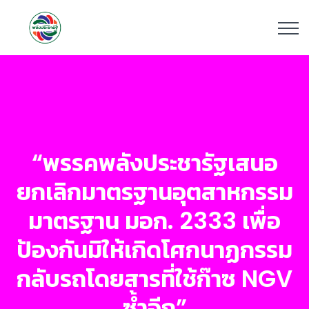
“พรรคพลังประชารัฐเสนอ
ยกเลิกมาตรฐานอุตสาหกรรม
มาตรฐาน มอก. 2333 เพื่อ
ป้องกันมิให้เกิดโศกนาฏกรรม
กลับรถโดยสารที่ใช้ก๊าซ NGV
ซ้ำอีก”