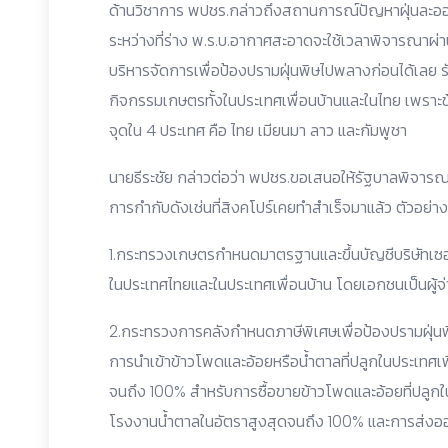
ด้านวิชาการ พปชร.กล่าวถึงสถานการณ์ปัญหาฝุ่นละออง
ระหว่างที่ร่าง พ.ร.บ.อากาศสะอาดจะใช้เวลาพิจารณาผ่าน
บริหารจัดการเพื่อป้องปรามฝุ่นพิษไปพลางก่อนได้เลย 
กิจกรรมเกษตรทั้งในประเทศเพื่อนบ้านและในไทย เพราะข้
จุดใน 4 ประเทศ คือ ไทย เมียนมา ลาว และกัมพูชา
นายธีระชัย กล่าวต่อว่า พปชร.ขอเสนอให้รัฐบาลพิจาร
การกำกับดังเช่นที่สิงคโปร์เคยทำสำเร็จมาแล้ว ตัวอย่างด
1.กระทรวงเกษตรกำหนดมาตรฐานและขึ้นบัญชีบริษัทเซอ
ในประเทศไทยและในประเทศเพื่อนบ้าน โดยเอกชนเป็นผู้จ่า
2.กระทรวงการคลังกำหนดภาษีพิเศษเพื่อป้องปรามฝุ่นพิษ 
การนำเข้าข้าวโพดและอ้อยหรือน้ำตาลที่ปลูกในประเทศเพื่
จนถึง 100% สำหรับการซื้อขายข้าวโพดและอ้อยที่ปลูก
โรงงานน้ำตาลในอัตราสูงสุดจนถึง 100% และการส่งออก