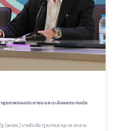
ปัญหาสุขภาพของประชาชน และระงับผลกระทบต่อ
ารัฐ (พปชร.) นายธีระชัย ภูวนาถนรานุบาล ประธาน