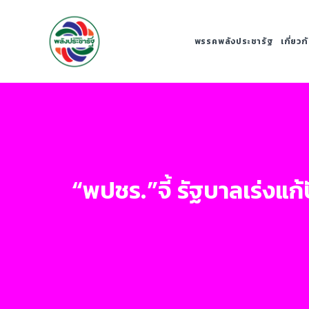
พรรคพลังประชารัฐ
เกี่ยว
“พปชร.”จี้ รัฐบาลเร่งแ