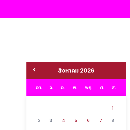
สิงหาคม 2026
อา.
จ.
อ.
พ.
พฤ.
ศ.
ส.
1
2
3
4
5
6
7
8