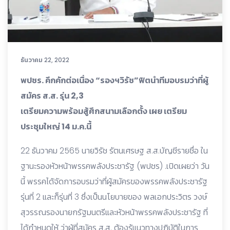
ธันวาคม 22, 2022
พปชร. คึกคักต่อเนื่อง “รองฯวิรัช”ฟิตนำทีมอบรมว่าที่ผู้
สมัคร ส.ส. รุ่น 2,3
เตรียมความพร้อมสู้ศึกสนามเลือกตั้ง เผย เตรียม
ประชุมใหญ่ 14 ม.ค.นี้
22 ธันวาคม 2565 นายวิรัช รัตนเศรษฐ ส.ส.บัญชีรายชื่อ ใน
ฐานะรองหัวหน้าพรรคพลังประชารัฐ (พปชร) .เปิดเผยว่า วัน
นี้ พรรคได้จัดการอบรมว่าที่ผู้สมัครของพรรคพลังประชารัฐ
รุ่นที่ 2 และก็รุ่นที่ 3 ซึ่งเป็นนโยบายของ พลเอกประวิตร วงษ์
สุวรรณรองนายกรัฐมนตรีและหัวหน้าพรรคพลังประชารัฐ ที่
ได้กำหนดให้ ว่าผู้ที่สมัคร ส.ส. ต้องรู้แนวทางปฏิบัติในการ