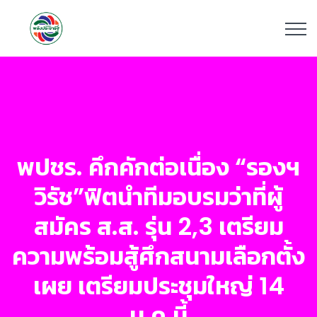
พปชร. คึกคักต่อเนื่อง “รองฯ
วิรัช”ฟิตนำทีมอบรมว่าที่ผู้
สมัคร ส.ส. รุ่น 2,3 เตรียม
ความพร้อมสู้ศึกสนามเลือกตั้ง
เผย เตรียมประชุมใหญ่ 14
ม.ค.นี้