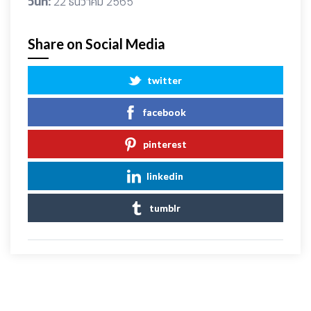
วันที่:
22 ธันวาคม 2565
Share on Social Media
twitter
facebook
pinterest
linkedin
tumblr