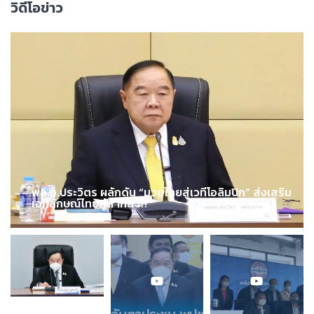
วิดีโอข่าว
พล.อ.ประวิตร ผลักดัน “มวยไทยสู่เวทีโอลิมปิก” ส่งเสริม
เอกลักษณ์ไทยสู่สากล !!!