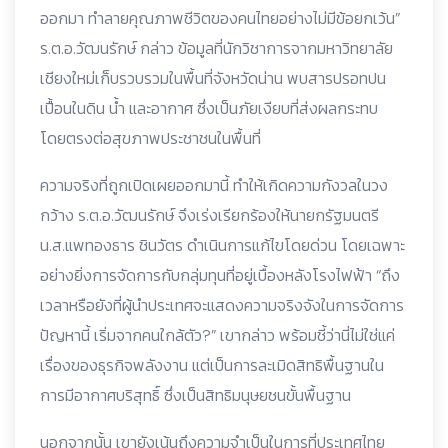
ออกมา ทำลายคุณภาพชีวิตของคนไทยอย่างไม่มีข้อยกเว้น”
ร.ต.อ.วัฒนรักษ์ กล่าว ข้อมูลที่นักวิชาการจากมหาวิทยาลัย
เชียงใหม่เก็บรวบรวมในพื้นที่จังหวัดน่าน พบสารปรอทปน
เปื้อนในดิน น้ำ และอากาศ ซึ่งเป็นภัยเงียบที่ส่งผลกระทบ
โดยตรงต่อสุขภาพประชาชนในพื้นที่
ความจริงที่ถูกเปิดเผยออกมานี้ ทำให้เกิดความกังวลในวง
กว้าง ร.ต.อ.วัฒนรักษ์ จึงเร่งเรียกร้องให้นายกรัฐมนตรี
น.ส.แพทองธาร ชินวัตร ดำเนินการแก้ไขโดยด่วน โดยเฉพาะ
อย่างยิ่งการจัดการกับกลุ่มทุนที่อยู่เบื้องหลังโรงไฟฟ้า “ถึง
เวลาหรือยังที่ผู้นำประเทศจะแสดงความจริงจังในการจัดการ
ปัญหานี้ เริ่มจากคนใกล้ตัว?” เขากล่าว พร้อมชี้ว่านี่ไม่ใช่แค่
เรื่องของธุรกิจพลังงาน แต่เป็นการละเมิดสิทธิพื้นฐานใน
การมีอากาศบริสุทธิ์ ซึ่งเป็นสิทธิมนุษยชนขั้นพื้นฐาน
นอกจากนั้น เขายังเน้นถึงความจำเป็นในการที่ประเทศไทย