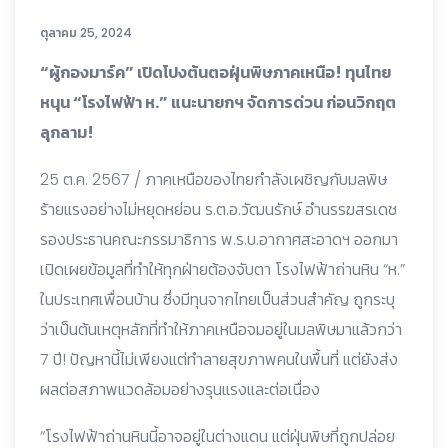
ตุลาคม 25, 2024
“ผู้กองมาร์ค” เปิดโปงต้นตอฝุ่นพิษภาคเหนือ! ทุนไทย
หนุน “โรงไฟฟ้า ห.” แนะนายกฯ จัดการด่วน ก่อนวิกฤต
ลุกลาม!
25 ต.ค. 2567 / ภาคเหนือของไทยกำลังเผชิญกับมลพิษ
ร้ายแรงอย่างไม่หยุดหย่อน ร.ต.อ.วัฒนรักษ์ อำนรรฆสรเดช
รองประธานคณะกรรมาธิการ พ.ร.บ.อากาศสะอาดฯ ออกมา
เปิดเผยข้อมูลที่ทำให้ทุกฝ่ายต้องจับตา โรงไฟฟ้าถ่านหิน “ห.”
ในประเทศเพื่อนบ้าน ซึ่งมีทุนจากไทยเป็นส่วนสำคัญ ถูกระบุ
ว่าเป็นต้นเหตุหลักที่ทำให้ภาคเหนือจมอยู่ในมลพิษมาแล้วกว่า
7 ปี! ปัญหานี้ไม่เพียงแต่ทำลายสุขภาพคนในพื้นที่ แต่ยังส่ง
ผลต่อสภาพแวดล้อมอย่างรุนแรงและต่อเนื่อง
“โรงไฟฟ้าถ่านหินนี้อาจอยู่ในต่างแดน แต่ฝุ่นพิษที่ถูกปล่อย