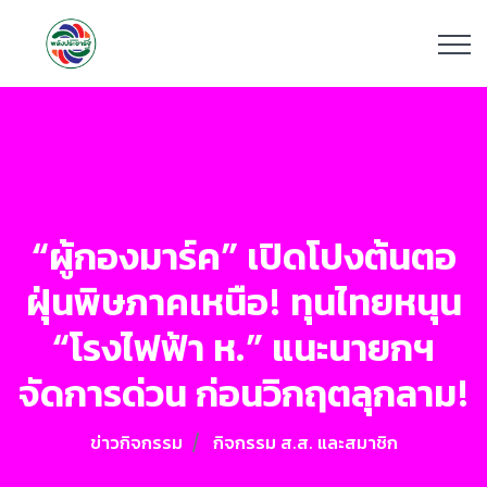
“ผู้กองมาร์ค” เปิดโปงต้นตอ
ฝุ่นพิษภาคเหนือ! ทุนไทยหนุน
“โรงไฟฟ้า ห.” แนะนายกฯ
จัดการด่วน ก่อนวิกฤตลุกลาม!
ข่าวกิจกรรม
กิจกรรม ส.ส. และสมาชิก