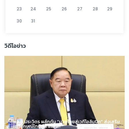
23
24
25
26
27
28
29
30
31
วิดีโอข่าว
พล.อ.ประวิตร ผลักดัน “มวยไทยสู่เวทีโอลิมปิก” ส่งเสริม
เอกลักษณ์ไทยสู่สากล !!!