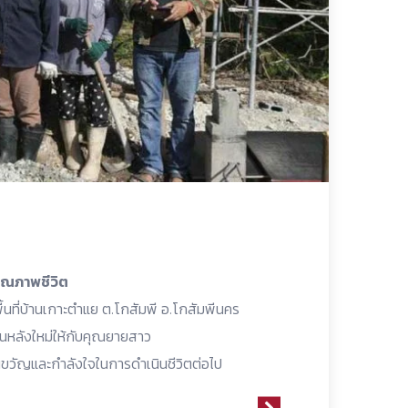
คุณภาพชีวิต
นที่บ้านเกาะตำแย ต.โกสัมพี อ.โกสัมพีนคร
นหลังใหม่ให้กับคุณยายสาว
็นขวัญและกำลังใจในการดำเนินชีวิตต่อไป