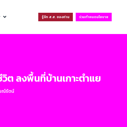
ฐ
รู้จัก ส.ส. ของท่าน
ร่วมกำหนดนโยบาย
วิต ลงพื้นที่บ้านเกาะตำแย
ณ์รัตน์