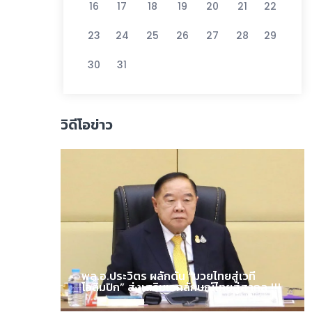
16
17
18
19
20
21
22
23
24
25
26
27
28
29
30
31
วิดีโอข่าว
พล.อ.ประวิตร ผลักดัน “มวยไทยสู่เวที
โอลิมปิก” ส่งเสริมเอกลักษณ์ไทยสู่สากล !!!