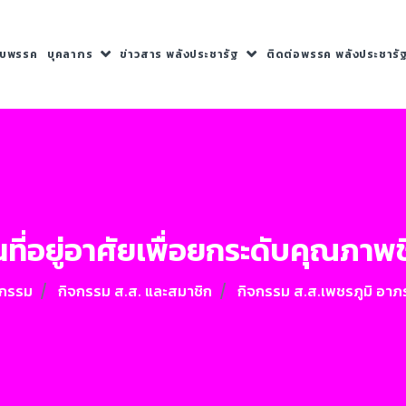
กับพรรค
บุคลากร
ข่าวสาร พลังประชารัฐ
ติดต่อพรรค พลังประชารั
ี่อยู่อาศัยเพื่อยกระดับคุณภาพชี
จกรรม
กิจกรรม ส.ส. และสมาชิก
กิจกรรม ส.ส.เพชรภูมิ อาภร