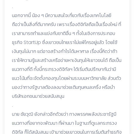
.
นอกจากนี้ น้อง ๆ มีความสนใจเกี่ยวกับเรื่องเทคโนโลยี
ถือว่าเป็นสิ่งที่ดีมากครับ เพราะเรื่องดิจิทัลถือเป็นเรื่องใหม่ ที่
เราสามารถทำและแข่งกับชาติอื่น ๆ ทั้งในเชิงการประกอบ
ธุรกิจ StartUp ซึ่งเยาวชนไทยเราไม่แพ้ใครอยู่แล้ว โดยใช้
เงินทุนไม่มาก แต่อาจสร้างกำไรได้มหาศาล เรื่องนี้คิดว่าถ้า
เราให้ความรู้และสร้างเครือข่ายหาเงินทุนให้เยาวชนได้ ถือเป็น
แนวทางที่ดี ทั้งนี้กระทรวงดิจิทัลฯ ได้เริ่มต้นปรึกษากันว่ามี
แนวโน้มที่จะจัดตั้งกองทุนโดยผ่านระบบมหาวิทยาลัย ส่วนตัว
มองว่าทางรัฐบาลต้องลงมาช่วยเติมทุนคนละครึ่ง หรือนำ
บริษัทเอกชนมาช่วยสนับสนุน
.
นาย ชัยวุฒิ ยังกล่าวอีกด้วยว่า ทางพรรคพลังประชารัฐมี
แนวทางที่อยากจะพัฒนา ที่ผ่านมา ในฐานะที่ดูเเลกระทรวง
ดิจิทัล ก็ได้สนับสนุน เข้ามาช่วยเยาวชนในการเริ่มต้นทำธุรกิจ