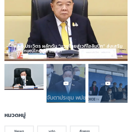
พล.อ.ประวิตร ผลักดัน “มวยไทยสู่เวทีโอลิมปิก” ส่งเสริม
เอกลักษณ์ไทยสู่สากล !!!
หมวดหมู่
News
vdo
กิจกรร