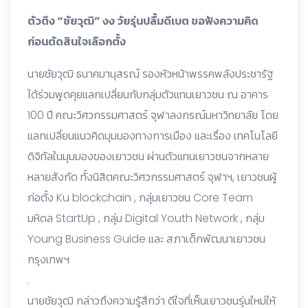
ตัวตึง “ชัยวุฒิ” งง วัยรุ่นปลื้มดีเบต ขอฟังความคิด
ก่อนตัดสินใจเลือกตั้ง
นายชัยวุฒิ ธนาคมานุสรณ์ รองหัวหน้าพรรคพลังประชารัฐ
ได้ร่วมพูดคุยแลกเปลี่ยนกับกลุ่มตัวแทนเยาวชน ณ อาคาร
100 ปี คณะวิศวกรรมศาสตร์ จุฬาลงกรณ์มหาวิทยาลัย โดย
แลกเปลี่ยนแนวคิดมุมมองทางการเมือง และเรื่อง เทคโนโลยี
ดิจิทัลในมุมมองของเยาวชน ผ่านตัวแทนเยาวชนจากหลาย
หลายสังกัด ทั้งนิสิตคณะวิศวกรรมศาสตร์ จุฬาฯ, เยาวชนผู้
ก่อตั้ง Ku blockchain , กลุ่มเยาวชน Core Team
มหิดล StartUp , กลุ่ม Digital Youth Network , กลุ่ม
Young Business Guide และ สภาเด็กพัฒนาเยาวชน
กรุงเทพฯ
.
นายชัยวุฒิ กล่าวถึงความรู้สึกว่า ดีใจที่เห็นเยาวชนรุ่นใหม่ให้