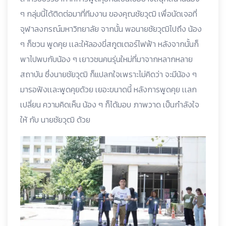
ๆ กลุ่มนี้ได้ติดต่อมาที่ทีมงาน ของคุณชัยวุฒิ เพื่อนัดเจอที่
จุฬาลงกรณ์มหาวิทยาลัย จากนั้น พอนายชัยวุฒิไปถึง น้อง
ๆ ก็ชวน พูดคุย เเละให้ลองขี่สกูตเตอร์ไฟฟ้า หลังจากนั้นก็
พาไปพบกับน้อง ๆ เยาวชนคนรุ่นใหม่ที่มาจากหลากหลาย
สถาบัน ซึ่งนายชัยวุฒิ ก็แปลกใจเพราะไม่คิดว่า จะมีน้อง ๆ
มารอฟังเเละพูดคุยด้วย เยอะขนาดนี้ หลังการพูดคุย เเลก
เปลี่ยน ความคิดเห็น น้อง ๆ ก็ได้มอบ ภาพวาด เป็นกำลังใจ
ให้ กับ นายชัยวุฒิ ด้วย