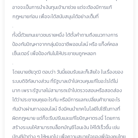
อาจจะเป็นการนำเงินทุนเข้ามาช่วย แต่จะต้องมีการแก้
กฎหมายก่อน เพื่อจะได้สนับสนุนได้อย่างเต็มที่
.
ทั้งนี้ตัวแทนเยาวชนรายหนึ่ง ได้ตั้งคำถามถึงแนวทางการ
ป้องกันปัญหาจากกลุ่มมิจฉาชีพออนไลน์ หรือ แก๊งค์คอล
เซ็นเตอร์ เพื่อป้องกันไม่ให้ประชาชนถูกหลอก
.
โดยนายชัยวุฒิ ตอบว่า วันนี้ยอมรับและก็เสียใจ ในเรื่องของ
ระบบดิจิทัลบางส่วน ที่รัฐบาลเข้าไปควบคุมแก้ไขอะไรได้ไม่
มาก เพราะรัฐบาลไม่สามารถเข้าไปตรวจสอบหรือสอดส่อง
ได้ว่าประชาชนคุยอะไรกัน หรือมีการแลกเปลี่ยนค้าขายอะไร
กันบ้างผ่านทางออนไลน์ จึงมีคนนำเทคโนโลยีไปใช้ในทางที่
ผิดกฎหมาย แต่ก็จะรีบปรับและแก้ไขปัญหาตรงนี้ โดยการ
สร้างระบบให้สามารถบล็อกบัญชีโอนเงิน ให้ได้เร็วขึ้น เช่น
บัญชีม้าต่าง ๆ ให้หมดไป เพื่อความสบายใจของพี่น้องคนไทย