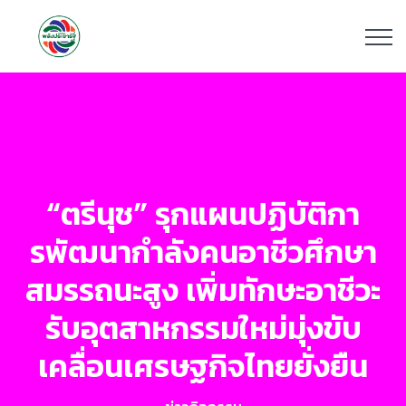
“ตรีนุช” รุกแผนปฏิบัติกา
รพัฒนากําลังคนอาชีวศึกษา
สมรรถนะสูง เพิ่มทักษะอาชีวะ
รับอุตสาหกรรมใหม่มุ่งขับ
เคลื่อนเศรษฐกิจไทยยั่งยืน