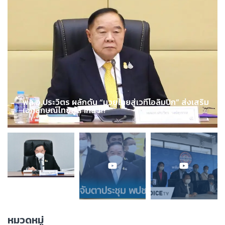
พล.อ.ประวิตร ผลักดัน “มวยไทยสู่เวทีโอลิมปิก” ส่งเสริม
เอกลักษณ์ไทยสู่สากล !!!
หมวดหมู่