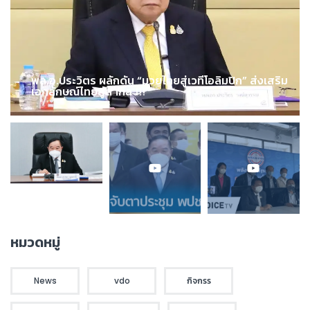
พล.อ.ประวิตร ผลักดัน “มวยไทยสู่เวทีโอลิมปิก” ส่งเสริม
เอกลักษณ์ไทยสู่สากล !!!
หมวดหมู่
News
vdo
กิจกรร