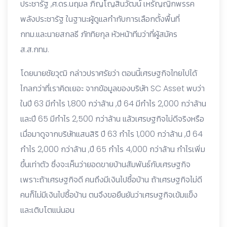
ประชารัฐ ,ศ.ดร.นฤมล ภิญโญสินวัฒน์ เหรัญญิกพรรค
พลังประชารัฐ ในฐานะผู้ดูแลกำกับการเลือกตั้งพื้นที่
กทม.และนายสกลธี ภัททิยกุล หัวหน้าทีมว่าที่ผู้สมัคร
ส.ส.กทม.
โดยนายชัยวุฒิ กล่าวปราศรัยว่า ตอนนี้เศรษฐกิจไทยไปได้
ไกลกว่าที่เราคิดเยอะ จากข้อมูลของบริษัท SC Asset พบว่า
ในปี 63 มีกำไร 1,800 กว่าล้าน ,ปี 64 มีกำไร 2,000 กว่าล้าน
และปี 65 มีกำไร 2,500 กว่าล้าน แล้วเศรษฐกิจไม่ดีจริงหรือ
เมื่อมาดูจากบริษัทแสนสิริ ปี 63 กำไร 1,000 กว่าล้าน ,ปี 64
กำไร 2,000 กว่าล้าน ,ปี 65 กำไร 4,000 กว่าล้าน กำไรเพิ่ม
ขึ้นเท่าตัว ซึ่งจะเห็นว่ายอดขายบ้านสัมพันธ์กับเศรษฐกิจ
เพราะถ้าเศรษฐกิจดี คนถึงมีเงินไปซื้อบ้าน ถ้าเศรษฐกิจไม่ดี
คนก็ไม่มีเงินไปซื้อบ้าน ตนจึงขอยืนยันว่าเศรษฐกิจเข้มแข็ง
และเติบโตแน่นอน