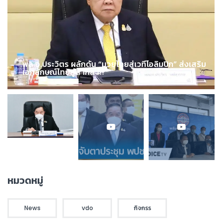
พล.อ.ประวิตร ผลักดัน “มวยไทยสู่เวทีโอลิมปิก” ส่งเสริม
เอกลักษณ์ไทยสู่สากล !!!
หมวดหมู่
News
vdo
กิจกรร