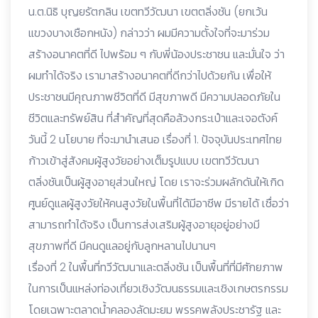
น.ต.นิธิ บุญยรัตกลิน เขตทวีวัฒนา เขตตลิ่งชัน (ยกเว้น
แขวงบางเชือกหนัง) กล่าวว่า ผมมีความตั้งใจที่จะมาร่วม
สร้างอนาคตที่ดี ไปพร้อม ๆ กับพี่น้องประชาชน และมั่นใจ ว่า
ผมทำได้จริง เรามาสร้างอนาคตที่ดีกว่าไปด้วยกัน เพื่อให้
ประชาชนมีคุณภาพชีวิตที่ดี มีสุขภาพดี มีความปลอดภัยใน
ชีวิตและทรัพย์สิน ที่สำคัญที่สุดคือล้วงกระเป๋าและเจอตังค์
วันนี้ 2 นโยบาย ที่จะมานำเสนอ เรื่องที่ 1. ปัจจุบันประเทศไทย
ก้าวเข้าสู่สังคมผู้สูงวัยอย่างเต็มรูปแบบ เขตทวีวัฒนา
ตลิ่งชันเป็นผู้สูงอายุส่วนใหญ่ โดย เราจะร่วมผลักดันให้เกิด
ศูนย์ดูแลผู้สูงวัยให้คนสูงวัยในพื้นที่ได้มีอาชีพ มีรายได้ เชื่อว่า
สามารถทำได้จริง เป็นการส่งเสริมผู้สูงอายุอยู่อย่างมี
สุขภาพที่ดี มีคนดูแลอยู่กับลูกหลานไปนานๆ
เรื่องที่ 2 ในพื้นที่ทวีวัฒนาและตลิ่งชัน เป็นพื้นที่ที่มีศักยภาพ
ในการเป็นแหล่งท่องเที่ยวเชิงวัฒนธรรมและเชิงเกษตรกรรม
โดยเฉพาะตลาดน้ำคลองลัดมะยม พรรคพลังประชารัฐ และ