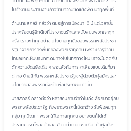
นั้นวันที่ 14 พฤษภาคม กาทั้งคนทั้งพรรคให้ พลเอกประวิตร
ไปทำงานประสานงานก้าวข้ามความขัดแย้งพัฒนาทุกพื้นที่
ด้านนายสกลธี กล่วว่า ตนอยู่การเมืองมา 16 ปี แต่เวลาขึ้น
ปราศรัยตนรู้สึกดีใจที่ประชาชนรักและสนับสนุนพวกเราทุก
ครั้ง เราจะทำทุกอย่าง นโยบายทุกข้อของพรรคพลังประชา
รัฐมาจากการลงพื้นที่ของพวกเราทุกคน เพราะเรารู้ว่าคน
ไทยอยากเห็นประเทศเดินทางไปในทิศทางไหน เราจะไม่ติดกับ
ดักความขัดแย้งเดิม ๆ พอแล้วกับการหาเสียงแบบเดิมที่มา
ด่าทอ ป้ายสีกัน พรรคพลังประชารัฐจะสู้ด้วยตัวผู้สมัครและ
นโยบายของพรรคที่จะทำเพื่อประชาชนเท่านั้น
นายสกลธี กล่าวต่อว่า หลายคนถามว่าทำไมถึงเลือกมาอยู่กับ
พรรคพลังประชารัฐ ก็เพราะพรรคนี้เปิดกว้าง รับฟังคนทุก
กลุ่ม ทุกปัญหา พรรคให้โอกาสทุกคน อย่างตนก็ได้ใช้
ประสบการณ์ของตัวเองเข้ามาทำงาน เช่นเดียวกับผู้สมัคร