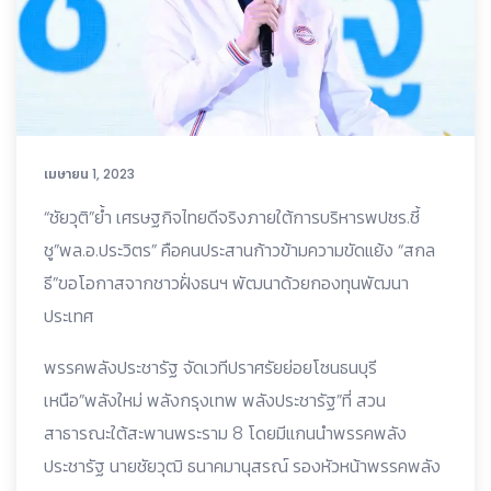
เมษายน 1, 2023
“ชัยวุติ”ย้ำ เศรษฐกิจไทยดีจริงภายใต้การบริหารพปชร.ชี้
ชู”พล.อ.ประวิตร” คือคนประสานก้าวข้ามความขัดแย้ง “สกล
ธี”ขอโอกาสจากชาวฝั่งธนฯ พัฒนาด้วยกองทุนพัฒนา
ประเทศ
พรรคพลังประชารัฐ จัดเวทีปราศรัยย่อยโซนธนบุรี
เหนือ”พลังใหม่ พลังกรุงเทพ พลังประชารัฐ”ที่ สวน
สาธารณะใต้สะพานพระราม 8 โดยมีแกนนำพรรคพลัง
ประชารัฐ นายชัยวุฒิ ธนาคมานุสรณ์ รองหัวหน้าพรรคพลัง