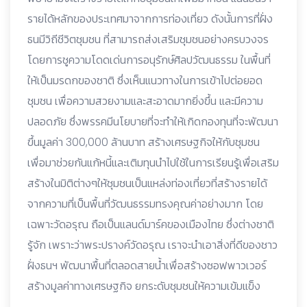
รายได้หลักของประเทศมาจากการท่องเที่ยว ดังนั้นการที่ฝั่ง
ธนมีวิถีชีวิตชุมชน ที่สามารถส่งเสริมชุมชนอย่างครบวงจร
โดยการชูความโดดเด่นการอนุรักษ์ศิลปวัฒนธรรม ในพื้นที่
ให้เป็นมรดกของชาติ ซึ่งเห็นแนวทางในการเข้าไปต่อยอด
ชุมชน เพื่อความสวยงามและสะอาดมากยิ่งขึ้น และมีความ
ปลอดภัย ซึ่งพรรคมีนโยบายที่จะทำให้เกิดกองทุนที่จะพัฒนา
ขึ้นมูลค่า 300,000 ล้านบาท สร้างเศรษฐกิจให้กับชุมชน
เพื่อมาช่วยกันแก้หนี้และเติมทุนนำไปใช้ในการเรียนรู้เพื่อเสริม
สร้างในมิติต่างๆให้ชุมชนเป็นแหล่งท่องเที่ยวที่สร้างรายได้
จากความที่เป็นพื้นที่วัฒนธรรมทรงคุณค่าอย่างมาก โดย
เฉพาะวัดอรุณ ถือเป็นแลนด์มาร์คของเมืองไทย ซึ่งต่างชาติ
รู้จัก เพราะว่าพระปรางค์วัดอรุณ เราจะนำเอาสิ่งที่ดีของชาว
ฝั่งธนฯ พัฒนาพื้นที่ตลอดสายน้ำเพื่อสร้างซอฟพาวเวอร์
สร้างมูลค่าทางเศรษฐกิจ ยกระดับชุมชนให้ความเข้มแข็ง