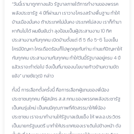
“วันนี้เรามาถูกทางแล้ว รัฐบาลภายใต้การทำงานของพรรค
พลังประชารัฐ 4 ปีที่ผ่านมา เราวางโครงสร้างพื้นฐาน ทำให้
บ้านเมืองมั่นคง ถ้าประเทศไม่มั่นคง ประเทศไม่สงบ เราก็ทำมา
หากินไม่ได้ ผมยืนยันว่า ลุงป้อมเป็นผู้ประสานงาน 10 ทิศ
ประสานงานกับทุกคน เปิดบ้านตั้งแต่ ตี 5 ถึง 5-6 โมงเย็น
ใครมีปัญหา ใครเดือดร้อนก็ไปพูดคุยกับท่าน ท่านแก้ปัญหาให้
กับทุกคน ประสานงานกับทุกคน ทำให้วันนี้รัฐบาลอยู่ครบ 4 ปี
แล้วเราจะทำต่อไป จึงเป็นที่มาของนโยบายก้าวข้ามความขัด
แย้ง” นายชัยวุฒิ กล่าว
ทั้งนี้ การเลือกตั้งครั้งนี้ คือการเลือกผู้แทนของพี่น้อง
ประชาชนทุกคน ที่ผู้สมัคร ส.ส.กทม.ของพรรคพลังประชารัฐ
เป็นคนรุ่นใหม่ เป็นคนมีคุณภาพที่คัดสรรมาให้พี่น้อง
ประชาชน เราจะมาทำงานให้รัฐบาลเข้มแข็ง ให้ พล.อ.ประวิตร
เป็นนายกรัฐมนตรี มาทำให้ประเทศของเราเดินไปข้างหน้า ดัง