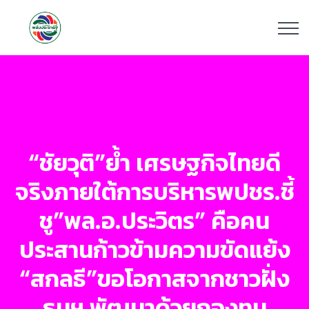
“ชัยวุติ”ย้ำ เศรษฐกิจไทยดี
จริงภายใต้การบริหารพปชร.ชี้
ชู”พล.อ.ประวิตร” คือคน
ประสานก้าวข้ามความขัดแย้ง
“สกลธี”ขอโอกาสจากชาวฝั่ง
ธนฯ พัฒนาด้วยกองทุน