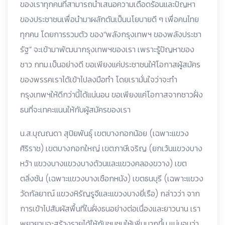
ของเราทุกคนที่สามารถนำเสนอความเดือดร้อนและปัญหา
ของประชาชนเพื่อนำมาผลักดันเป็นนโยบายดี ๆ เพื่อคนไทย
ทุกคน โดยการรวมตัว ของ“พลังกรุงเทพฯ ของพลังประชา
รัฐ” จะเข้ามาพัฒนากรุงเทพฯของเรา เพราะรู้ปัญหาของ
ชาว กทม.เป็นอย่างดี ขอเพียงแค่ประชาชนให้โอกาสผู้สมัคร
ของพรรคเราได้เข้าไปลงมือทำ โดยเรามั่นใจว่าจะทำ
กรุงเทพฯให้ดีกว่านี้ได้แน่นอน ขอเพียงแค่โอกาสจากชาวฝั่ง
ธนที่จะเทคะแนนให้กับผู้สมัครของเรา
น.ส.บุณณดา สุปิยพันธุ์ เขตบางกอกน้อย (เฉพาะแขวง
ศิริราช) เขตบางกอกใหญ่ เขตภาษีเจริญ (ยกเว้นแขวงบาง
หว้า แขวงบางแขวงบางด้วนและแขวงคลองขวาง) เขต
ตลิ่งชัน (เฉพาะแขวงบางเชือกหนัง) เขตธนบุรี (เฉพาะแขวง
วัดกัลยาณ์ แขวงหิรัญรูจีและแขวงบางยี่เรือ) กล่าวว่า จาก
การเข้าไปสัมผัสพื้นที่ในฝั่งธนอย่างต่อเนื่องและยาวนาน เรา
พยายามจะสร้างรายได้ให้กับชุมชนให้เพิ่มมากขึ้น แน่นอนว่า