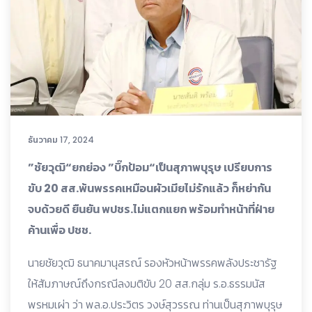
ธันวาคม 17, 2024
”ชัยวุฒิ“ยกย่อง ”บิ๊กป้อม“เป็นสุภาพบุรุษ เปรียบการ
ขับ 20 สส.พ้นพรรคเหมือนผัวเมียไม่รักแล้ว ก็หย่ากัน
จบด้วยดี ยืนยัน พปชร.ไม่แตกแยก พร้อมทำหน้าที่ฝ่าย
ค้านเพื่อ ปชช.
นายชัยวุฒิ ธนาคมานุสรณ์ รองหัวหน้าพรรคพลังประชารัฐ
ให้สัมภาษณ์ถึงกรณีลงมติขับ 20 สส.กลุ่ม ร.อ.ธรรมนัส
พรหมเผ่า ว่า พล.อ.ประวิตร วงษ์สุวรรณ ท่านเป็นสุภาพบุรุษ