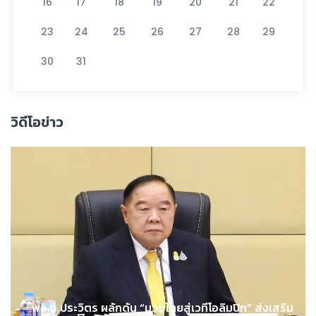
16
17
18
19
20
21
22
23
24
25
26
27
28
29
30
31
วิดีโอข่าว
พล.อ.ประวิตร ผลักดัน “มวยไทยสู่เวทีโอลิมปิก” ส่งเสริม