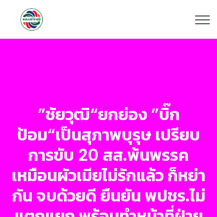
”ชัยวุฒิ“ยกย่อง ”บิ๊ก
ป้อม“เป็นสุภาพบุรุษ เปรียบ
การขับ 20 สส.พ้นพรรค
เหมือนผัวเมียไม่รักแล้ว ก็หย่า
กัน จบด้วยดี ยืนยัน พปชร.ไม่
แตกแยก พร้อมทำหน้าที่ฝ่าย