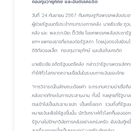
กองทุนวายุภักษ์ และอันดับเครดิต
วันที่ 24 กันยายน 2567 ทีมเศรษฐกิจพรรคพลังประช
ผู้ช่วยรัฐมนตรีประจำกระทรวงการคลัง นายธีระชัย ภู
คลัง และ พล.ต.ท.ปิยะ ต๊ะวิชัย โฆษกพรรคพลังประชา
ยกฯ แพทองธารที่แถลงต่อรัฐสภา โดยมุ่งตรงไปยังนโย
ดิจิทัลวอลเล็ต กองทุนวายุภักษ์ และอันดับเครดิต
นายธีระชัย อดีตรัฐมนตรีคลัง กล่าวว่ารัฐบาลควรเลิกท
ทำให้ทั่วโลกขาดความเชื่อมั่นในระบบการเงินของไทย
“การวิจารณ์ในลักษณะด้อยค่า จะกระทบความน่าเชื่อถือข
คลังขาดทักษะในการประสานงาน ทั้งนี้ กลยุทธที่รัฐบาลจ
ตนเข้าไปเป็นประธาน ธปท. เป็นครั้งแรก รวมทั้งที่รัฐม
หมายเงินเฟ้อให้สูงขึ้นนั้น นักวิเคราะห์ทั่วโลกก็มองอ
รัฐบาลไม่รักษาวินัยการคลังอย่างเคร่งครัด ยังเน้นกู้ห
สูงเรื่องดอกเบี้ยเป็นธรรมดา” นายธีระชัยกล่าว