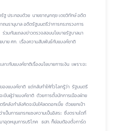
ารัฐ ประกอบด้วย นายชาญกฤช เดชวิทักษ์ อดีต
วนาถนรานุบาล อดีตรัฐมนตรีว่าการกระทรวงการ
รัฐ ร่วมกันแถลงข่าวตรวจสอบนโยบายรัฐบาลนา
บาย ศก. เรื่องความสัมพันธ์กับแบงค์ชาติ
ะเลาะกับแบงค์ชาติเรื่องนโยบายการเงิน เพราะจะ
องแบงค์ชาติ แต่กลับทำให้ทั่วโลกรู้ว่า รัฐมนตรี
ะบีบผู้ว่าแบงค์ชาติ ด้วยการตั้งนักการเมืองฝ่าย
นตรีคลังกำลังคิดจะบีบให้ลดดอกเบี้ย ด้วยยกเป้า
อกว่าเป็นการแทรกแซงความเป็นอิสระ ซึ่งตราบใดที่
นี้มาอุดหนุนการบริโภค ธปท. ก็ย่อมต้องตั้งการ์ด