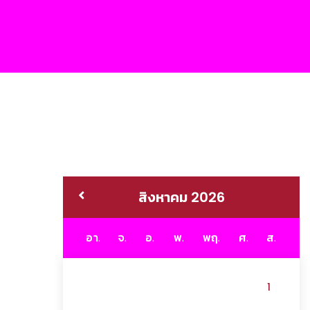
สิงหาคม 2026
อา.
จ.
อ.
พ.
พฤ.
ศ.
ส.
1