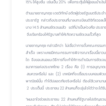
15% ให้สูงขึ้น เช่นเป็น 20% เพื่อกระตุ้นให้ผู้ออมนำ
ด้านนายชาญกฤช เดชวิทักษ์ อดีตผู้ช่วยรัฐมนตรีปร
ประชารัฐ กล่าวถึงประชาชนที่มาลงทะเบียนดิจิทัลวอลเ
บาง 14.5 ล้านคนชัดเจนแล้ว แต่ที่น่าเป็นห่วงคือ ประชา
จึงเรียกร้องให้รัฐบาลทำให้เกิดความชัดเจนเร็วที่สุด
นายชาญกฤช กล่าวอีกว่า ไม่เชื่อว่าการตั้งคณะกรรมก
สำเร็จ เพราะเคยมีคณะกรรมการพิจารณาเรื่องนี้ยาวนานก
ใด จึงขอเสนอแนะวิธีการที่จะทำให้การดำเนินการชัดเจนแ
ธนาคารแห่งประเทศไทย 2 เรื่อง คือ (1) การอนุญาตเง
สมควรหรือไม่ และ (2) เทคนิคที่จะเชื่อมระบบคอมพิวเต
พาณิชย์นั้น ทำได้ปลอดภัยจริงหรือไม่ ต้องใช้เวลานาน
2 ประเด็นนี้ ประชาชน 22 ล้านคนก็จะอุ่นใจได้ว่าจะได้ร
“ผมเอาใจช่วยประชาชน 22 ล้านคนที่รัฐบาลไปเชิญชวน