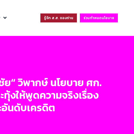
ฐ
รู้จัก ส.ส. ของท่าน
ร่วมกำหนดนโยบาย
ชัย“ วิพากษ์ นโยบาย ศก.
ุ้งให้พูดความจริงเรื่อง
ะอันดับเครดิต