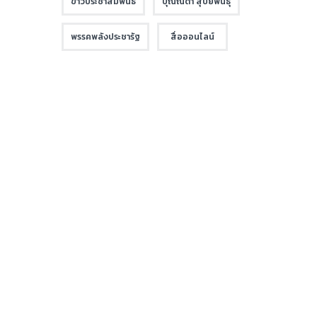
ข่าวประชาสัมพันธ์
บุณณดา สุปิยพันธุ์
พรรคพลังประชารัฐ
สื่อออนไลน์