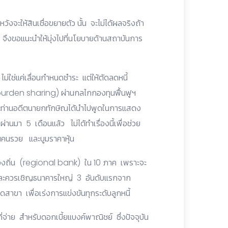
วังจะให้สินเชื่อขยายตัว นั้น จะไม่ได้ผลจริงถ้า
 จึงขอแนะนำให้มุ่งไปที่นโยบายด้านสถาบันการ
่ใช่แค่เลื่อนกำหนดชำระ แต่ให้ตัดลดหนี้
(burden sharing) ผ่านกลไกกองทุนฟื้นฟูฯ
ละท่านอดีตนายกทักษิณได้นำไปพูดในการแสดง
่านมา 5 เดือนแล้ว ไม่ได้ทำเรื่องนี้เพื่อช่วย
ุนคนรวย และบูมราคาหุ้น
งถิ่น (regional bank) ใน 10 ภาค เพราะจะ
กว่า และควรเชิญธนาคารใหญ่ 3 อันดับแรกจาก
ิดสาขา เพื่อเร่งการแข่งขันทุกระดับลูกหนี้
่าย สำหรับดอกเบี้ยแบงค์พาณิชย์ ซึ่งปัจจุบัน