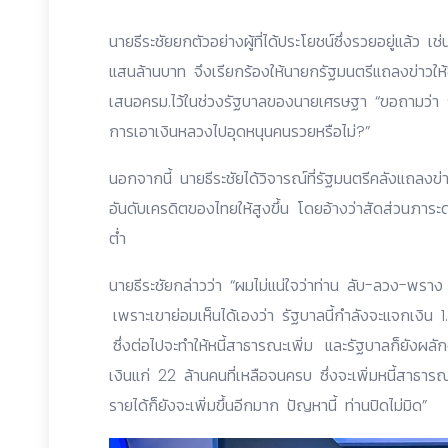
นายธีระชัยยกตัวอย่างผู้ที่ได้ประโยชน์ซึ่งรวยอยู่แล้ว เช
แสนล้านบาท จึงเรียกร้องให้นายกรัฐมนตรีแถลงข่าวให
เสนอครม.ไว้ในช่วงรัฐบาลของนายเศรษฐา “ขอถามว่า
การเอาเงินหลวงไปอุดหนุนคนรวยหรือไม่?”
นอกจากนี้ นายธีระชัยได้วิจารณ์ที่รัฐมนตรีคลังแถลงข่า
อันดับเครดิตของไทยให้สูงขึ้น โดยอ้างว่าสัดส่วนภาระด
ต่ำ
นายธีระชัยกล่าวว่า “ผมไม่แน่ใจว่าท่าน ลับ-ลวง-พราง 
เพราะเขาย่อมเห็นได้เองว่า รัฐบาลนี้กำลังจะแจกเงิน
ซึ่งต่อไปจะทำให้หนี้สาธารณะเพิ่ม และรัฐบาลก็ยังผลั
เงินแก่ 22 ล้านคนที่เหลือจนครบ ซึ่งจะเพิ่มหนี้สาธาร
รายได้ก็ยังจะเพิ่มขึ้นอีกมาก ปัญหานี้ ท่านปิดไม่มิด”