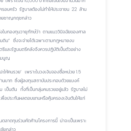
ลอย เพราะเงิน 10,000 บาทถือเป็นเงินจำนวนมาก
ในครอบครัว รัฐบาลต้องไม่ทำให้ประชาชน 22 ล้าน
า” นายชาญกฤชกล่าว
งในกองทุนวายุภักษ์ว่า ตามแนววินิจฉัยของศาล
แผ่นดิน” ซึ่งจะจ่ายได้เฉพาะตามกฎหมายงบ
ีและรัฐมนตรีคลังจึงควรปฏิบัติเป็นตัวอย่าง
รมนูญ
ปะให้คนรวย’ เพราะในวงเงินจองซื้อหน่วย 1.5
้านบาท ซึ่งผู้ลงทุนสถาบันประกอบด้วยแบงค์
เป็นต้น ทั้งที่เป็นกลุ่มคนรวยอยู่แล้ว รัฐบาลไม่
เพื่อประกันผลตอบแทนหรือคุ้มครองเงินต้นให้แก่
นตลาดทุนร่วมคัดค้านโครงการนี้ น่าจะเป็นเพราะ
ะชัยกล่าว