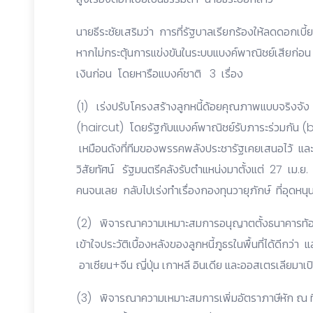
นายธีระชัยเสริมว่า การที่รัฐบาลเรียกร้องให้ลดดอกเบี้ยห
หากไม่กระตุ้นการแข่งขันในระบบแบงค์พาณิชย์เสียก่อน
เงินก่อน โดยหารือแบงค์ชาติ 3 เรื่อง
(1) เร่งปรับโครงสร้างลูกหนี้ด้อยคุณภาพแบบจริงจัง ไม
(haircut) โดยรัฐกับแบงค์พาณิชย์รับภาระร่วมกัน 
เหมือนดังที่ทีมของพรรคพลังประชารัฐเคยเสนอไว้ แ
วิสัยทัศน์ รัฐมนตรีคลังรับตำแหน่งมาตั้งแต่ 27 เม.ย. ผ
คนจนเลย กลับไปเร่งทำเรื่องกองทุนวายุภักษ์ ที่อุดหน
(2) พิจารณาความเหมาะสมการอนุญาตตั้งธนาคารท้อ
เข้าใจประวัติเบื้องหลังของลูกหนี้ภูธรในพื้นที่ได้ดี
อาเซียน+จีน ญี่ปุ่น เกาหลี อินเดีย และออสเตรเลียมาเป
(3) พิจารณาความเหมาะสมการเพิ่มอัตราภาษีหัก ณ ที่จ