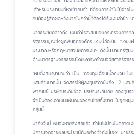
ความรับผิดชอบ ต้องไม่ปล่อยให้มีความหวังแบบเลื่อน
สำหรับประชาชนที่หาเช้ากินค่ำ ที่ต้องการนำไปใช้จ่าย
คนต้องรู้สึกผิดหวังมากไปกว่านี้ที่ต้องได้รับเงินล่าช้
นายธีระชัยกล่าวถึง เงินกำไรสะสมของกระทรวงการคลั
รัฐธรรมนูญซึ่งผูกพันทุกองค์กร เงินนี้ถือเป็น “เงิน
ประมาณหรือกฎหมายวินัยการเงินฯ ดังนั้น นายกรัฐมนตร
ด้านมาตรฐานจริยธรรมโดยเคารพคำวินิจฉัยศาลรัฐธร
“ผมตั้งสมญานามว่า เป็น ‘กองทุนเฉือนเนื้อคนจน ไปแ
แสนล้านบาทนั้น จัดสรรให้ผู้ลงทุนสถาบันถึง 1.2 แสนล
พาณิชย์ บริษัทประกันชีวิต บริษัทประกันภัย กองทุนรวม 
จำเป็นต้องเอาเงินแผ่นดินของคนไทยทั้งชาติ ไปอุดหนุน
กลุ่มนี้
มาถึงวันนี้ ผมจึงหายสงสัยแล้ว ทำไมไม่มีคนในตลาดเงิ
มีการแจกจ่ายผลประโยชน์กันอย่างทั่วถึงนี้เอง” นายธีร