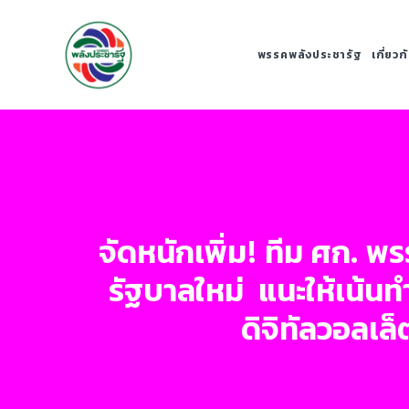
พรรคพลังประชารัฐ
เกี่ยว
จัดหนักเพิ่ม! ทีม ศก. 
รัฐบาลใหม่ แนะให้เน้นท
ดิจิทัลวอลเล