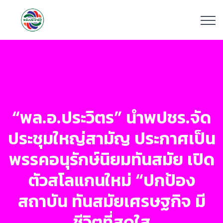
“พล.อ.ประวิตร” นำพปชร.จัด
ประชุมใหญ่สามัญ ประกาศเป็น
พรรคอนุรักษ์นิยมทันสมัย เปิด
ตัวสโลแกนใหม่ “ปกป้อง
สถาบัน ทันสมัยเศรษฐกิจ มี
ชีวิตที่สดใส