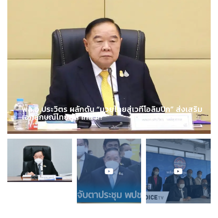
พล.อ.ประวิตร ผลักดัน “มวยไทยสู่เวทีโอลิมปิก” ส่งเสริม
เอกลักษณ์ไทยสู่สากล !!!