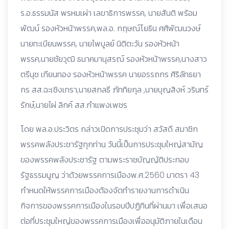
ร.อ.ธรรมนัส พรหมเผ่า เลขาธิการพรรค, นายสันติ พร้อม
พัฒน์ รองหัวหน้าพรรค,พล.อ. กฤษณ์โยธิน ศศิพัฒนวงษ์
นายทะเบียนพรรค, นายไพบูลย์ นิติตะวัน รองหัวหน้า
พรรค,นายชัยวุฒิ ธนาคมานุสรณ์ รองหัวหน้าพรรค,นางสาว
ตรีนุช เทียนทอง รองหัวหน้าพรรค นายอรรถกร ศิริลัทธยา
กร สส.ฉะเชิงเทรา,นายสกลธี ภัททิยกุล ,นายบุญสิงห์ วรินทร์
รักษ์,นายไผ่ ลิกค์ สส.กำแพงเพชร
โดย พล.อ.ประวิตร กล่าวเปิดการประชุมว่า สวัสดี สมาชิก
พรรคพลังประชารัฐทุกท่าน วันนี้เป็นการประชุมใหญ่สามัญ
ของพรรคพลังประชารัฐ ตามพระราชบัญญัติประกอบ
รัฐธรรมนูญ ว่าด้วยพรรคการเมืองพ.ศ.2560 มาตรา 43
กำหนดให้พรรคการเมืองต้องจัดทำรายงานการดำเนิน
กิจการของพรรคการเมืองในรอบปีปฏิทินที่ผ่านมา เพื่อเสนอ
ต่อที่ประชุมใหญ่ของพรรคการเมืองเพื่ออนุมัติภายในเดือน