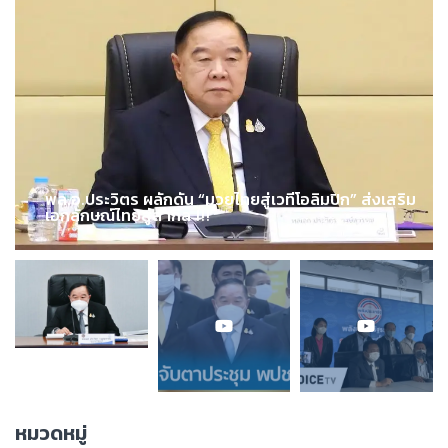
พล.อ.ประวิตร ผลักดัน “มวยไทยสู่เวทีโอลิมปิก” ส่งเสริม
เอกลักษณ์ไทยสู่สากล !!!
หมวดหมู่