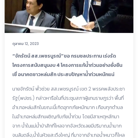
ตุลาคม 12, 2023
“จักรัตน์ สส.เพชรบูรณ์”ขอ กรมชลประทาน เร่งรัด
โครงการสนับสนุนงบ 4 โครงการแก้น้ำท่วมอย่างยั่งยืน
เชื่ อนาคตชาวหล่มสัก ประสบปัญหาน้ำท่วมหนักแน่
นายจักรัตน์ พั้วช่วย สส.เพชรบูรณ์ เขต 2 พรรคพลังประชา
รัฐ(พปชร.) กล่าวหารือในที่ประชุมสภาผู้แทนราษฎรว่า พื้นที่
อำเภอหล่มสักในขณะนี้เกิดอุทกภัยหนักมาก เกือบทุกตำบล
ในอำเภอหล่มสักเผชิญกับภัยน้ำท่วม โดยมีสาเหตุหลักมา
จาก น้ำในแม่น้ำป่าสักที่ไหลจากจังหวัดเลยมีปริมาณน้ำมาก
จนล้นตลิ่ง,น้ำในห้วยสะดึงใหญ่ ที่มาจากอำเภอน้ำหนาวก็ไหล