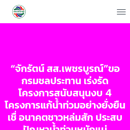
“จักรัตน์ สส.เพชรบูรณ์”ขอ
กรมชลประทาน เร่งรัด
โครงการสนับสนุนงบ 4
โครงการแก้น้ำท่วมอย่างยั่งยืน
เชื่ อนาคตชาวหล่มสัก ประสบ
ปัญหาน้ำท่วมหนักแน่