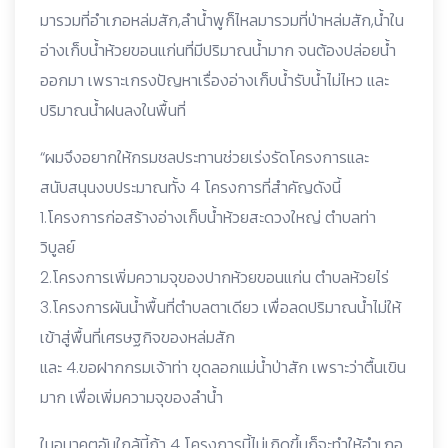
มารวมที่อำเภอหล่มสัก,ลำน้ำพูก็ไหลมารวมที่ป่าหล่มสัก,น้ำใน
อ่างเก็บน้ำห้วยขอนแก่นที่มีปริมาณน้ำมาก จนต้องปล่อยน้ำ
ออกมา เพราะเกรงปัญหาเรื่องอ่างเก็บน้ำรับน้ำไม่ไหว และ
ปริมาณน้ำฝนลงในพื้นที่
“ผมจึงอยากให้กรมชลประทานช่วยเร่งรัดโครงการและ
สนับสนุนงบประมาณทั้ง 4 โครงการที่สำคัญดังนี้
1.โครงการก่อสร้างอ่างเก็บน้ำห้วยสะดวงใหญ่ ตำบลท่า
วิบูลย์
2.โครงการเพิ่มความจุของปากห้วยขอนแก่น ตำบลห้วยไร่
3.โครงการผันน้ำพื้นที่ตำบลตาเดียว เพื่อลดปริมาณน้ำไม่ให้
เข้าสู่พื้นที่เศรษฐกิจของหล่มสัก
และ 4.ขอฝากกรมเจ้าท่า ขุดลอกแม่น้ำป่าสัก เพราะว่าตื้นเขิน
มาก เพื่อเพิ่มความจุของลำน้ำ
ในอนาคตอันใกล้นี้ถ้า 4 โครงการนี้ไม่เกิดขึ้นก็จะทำให้อำเภอ