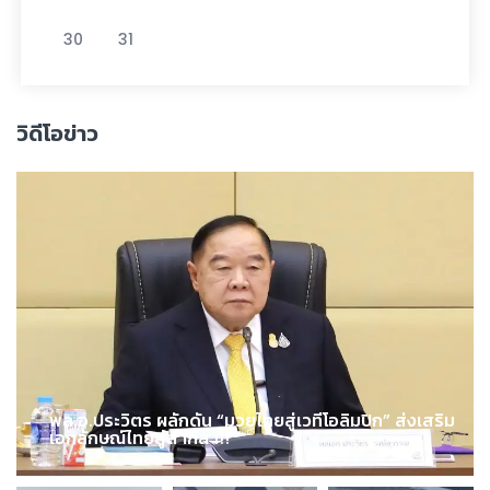
30
31
วิดีโอข่าว
พล.อ.ประวิตร ผลักดัน “มวยไทยสู่เวทีโอลิมปิก” ส่งเสริม
เอกลักษณ์ไทยสู่สากล !!!