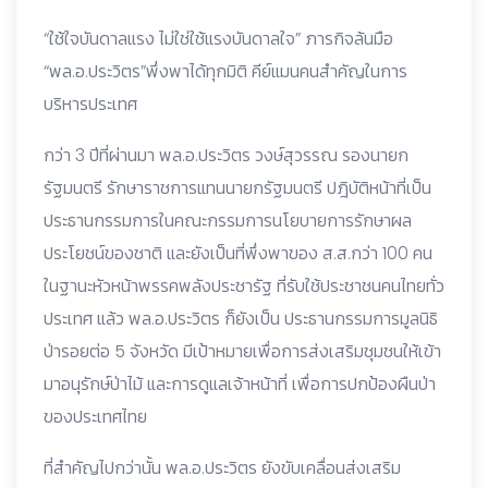
“ใช้ใจบันดาลแรง ไม่ใช่ใช้แรงบันดาลใจ” ภารกิจล้นมือ
“พล.อ.ประวิตร”พึ่งพาได้ทุกมิติ คีย์แมนคนสำคัญในการ
บริหารประเทศ
กว่า 3 ปีที่ผ่านมา พล.อ.ประวิตร วงษ์สุวรรณ รองนายก
รัฐมนตรี รักษาราชการแทนนายกรัฐมนตรี ปฎิบัติหน้าที่เป็น
ประธานกรรมการในคณะกรรมการนโยบายการรักษาผล
ประโยชน์ของชาติ และยังเป็นที่พึ่งพาของ ส.ส.กว่า 100 คน
ในฐานะหัวหน้าพรรคพลังประชารัฐ ที่รับใช้ประชาชนคนไทยทั่ว
ประเทศ แล้ว พล.อ.ประวิตร ก็ยังเป็น ประธานกรรมการมูลนิธิ
ป่ารอยต่อ 5 จังหวัด มีเป้าหมายเพื่อการส่งเสริมชุมชนให้เข้า
มาอนุรักษ์ป่าไม้ และการดูแลเจ้าหน้าที่ เพื่อการปกป้องผืนป่า
ของประเทศไทย
ที่สำคัญไปกว่านั้น พล.อ.ประวิตร ยังขับเคลื่อนส่งเสริม