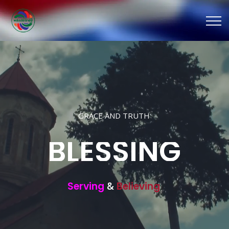
GRACE AND TRUTH
B
L
E
S
S
I
N
G
Serving
&
Believing