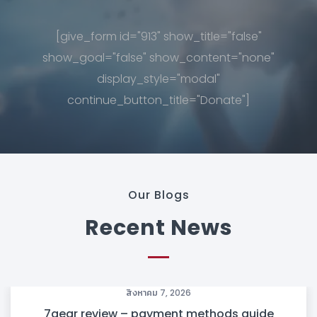
[give_form id="913" show_title="false"
show_goal="false" show_content="none"
display_style="modal"
continue_button_title="Donate"]
Our Blogs
Recent News
สิงหาคม 7, 2026
7gear review – payment methods guide