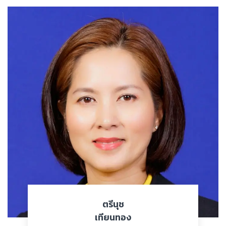
ตรีนุช
เทียนทอง