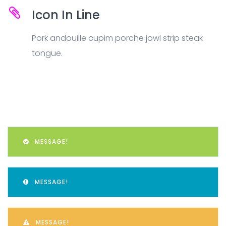
Icon In Line
Pork andouille cupim porche jowl strip steak
tongue.
MESSAGE!
MESSAGE!
MESSAGE!