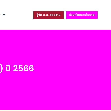
ฐ
รู้จัก ส.ส. ของท่าน
ร่วมกำหนดนโยบาย
ก) ปี 2566