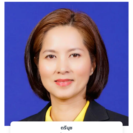
ตรีนุช