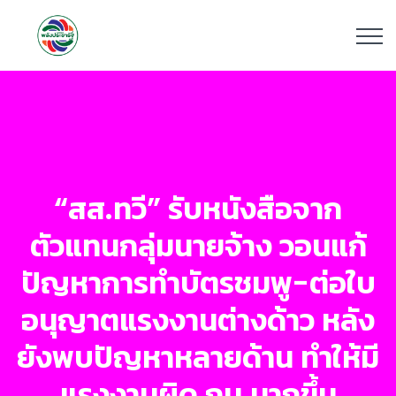
“สส.ทวี” รับหนังสือจาก
ตัวแทนกลุ่มนายจ้าง วอนแก้
ปัญหาการทำบัตรชมพู-ต่อใบ
อนุญาตแรงงานต่างด้าว หลัง
ยังพบปัญหาหลายด้าน ทำให้มี
แรงงานผิด กม.มากขึ้น