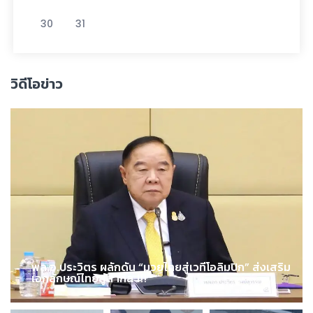
30
31
วิดีโอข่าว
พล.อ.ประวิตร ผลักดัน “มวยไทยสู่เวทีโอลิมปิก” ส่งเสริม
เอกลักษณ์ไทยสู่สากล !!!