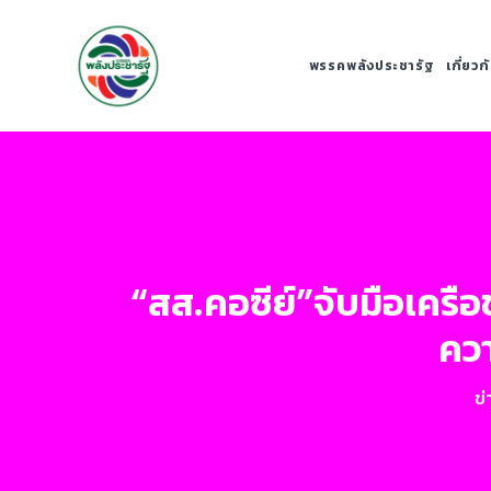
พรรคพลังประชารัฐ
เกี่ยว
“สส.คอซีย์”จับมือเครือ
ควา
ข่