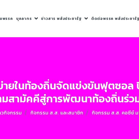
กับพรรค
บุคลากร
ข่าวสาร พลังประชารัฐ
ติดต่อพรรค พลังประชารั
ข่ายในท้องถิ่นจัดแข่งขันฟุตซอล 
มสามัคคีสู่การพัฒนาท้องถิ่นร่ว
าวกิจกรรม
กิจกรรม ส.ส. และสมาชิก
กิจกรรม ส.ส. คอซีย์ ม