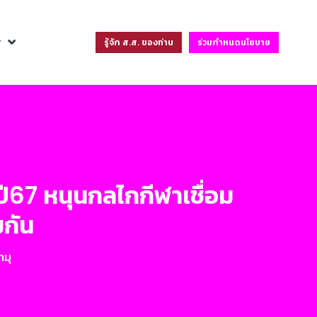
ฐ
รู้จัก ส.ส. ของท่าน
ร่วมกำหนดนโยบาย
ปี67 หนุนกลไกกีฬาเชื่อม
มกัน
ามุ