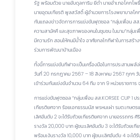
รัฐ พร้อมด้วย นายอับดุลการิม ยีดำ นายอำเภอโคกโพธ
นายอุดมเกียรติ พูลสวัสดิ์ ผู้อำนวยการโรงพยาบาลโคก
กันแถลงข่าวจัดการการแข่งขันฟุตซอล “กลุ่มเพื่อน สส
ความสามัคคี และสุขภาพของคนในชุมชน ในนาม”กลุ่มเพื่อ
มีความรัก สอนให้คนมีน้ำใจ อาศัยกลไกกีฬาในการสร้างพลั
ร่วมการพัฒนาบ้านเมือง
ทั้งนี้การแข่งขันกีฬาจะเป็นเครื่องมือในการประสานพลังใ
วันที่ 20 กรกฎาคม 2567 – 18 สิงหาคม 2567 ทุกๆ วันศุ
เข้าร่วมกันแข่งขันจำนวน 64 ทีม จาก 9 หน่วยราชกา
การแข่งขันฟุตซอล “กลุ่มเพื่อน สส.KORSEE CUP 1 ประจำ
เกียรติยศจาก ร้อยเอกธรรมนัส พรหมเผ่า รมต.เกษตรแ
เลิศอันดับ 2 จะได้รับถ้วยเกียรติยศจาก นายอรรถกร ศ
รางวัล 20,000 บาท ผู้ชนะเลิศอันดับ 3 จะได้รับถ้วยเกี
พร้อมเงินรางวัล 10,000 บาท ผู้ชนะเลิศอันดับ 4 จะได้