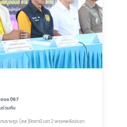
ุตซอล ปี67
นร่วมกัน
้แทนราษฎร (สส.)ปัตตานี เขต 2 พรรคพลังประชา