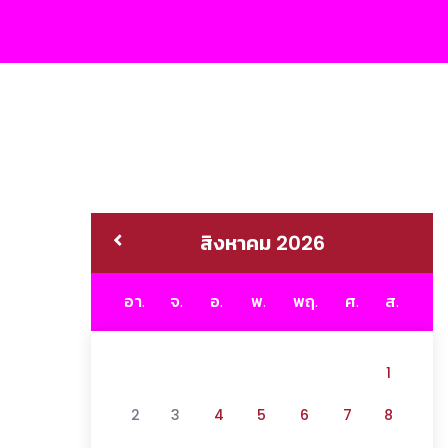
สิงหาคม 2026
อา.
จ.
อ.
พ.
พฤ.
ศ.
ส.
1
2
3
4
5
6
7
8